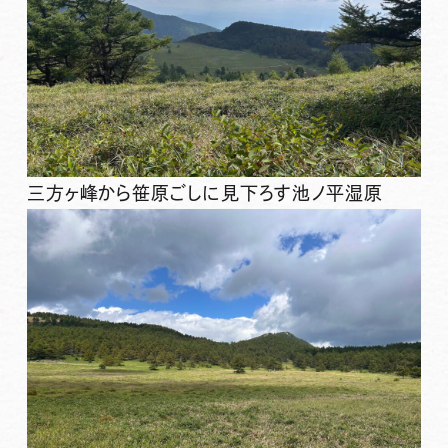
三方ヶ峰から笹原ごしに見下ろす池ノ平湿原