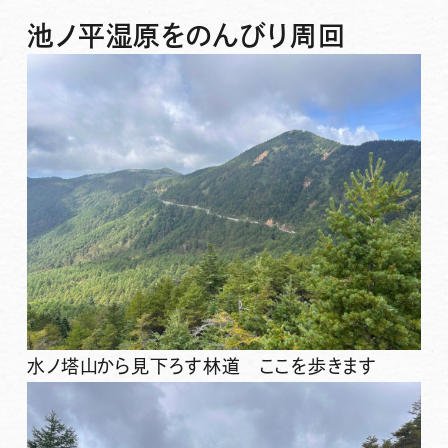
池ノ平湿原
をのんびり周回
水ノ塔山から見下ろす林道 ここを歩きます