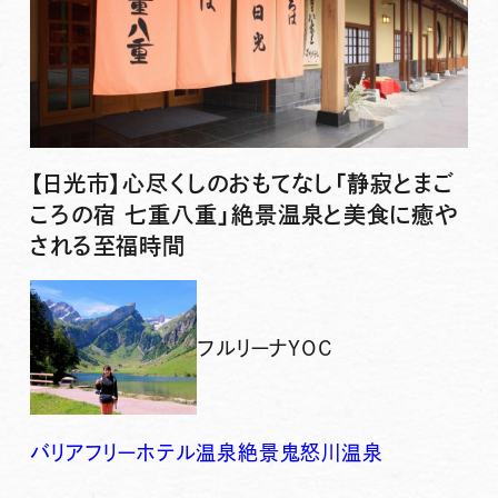
【日光市】心尽くしのおもてなし「静寂とまご
ころの宿 七重八重」絶景温泉と美食に癒や
される至福時間
フルリーナYOC
バリアフリー
ホテル
温泉
絶景
鬼怒川温泉