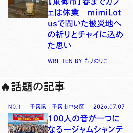
【東御市】春までカフ
ェは休業 mimiLot
usで聞いた被災地へ
の祈りとチャイに込め
た思い
WRITTEN BY
もりのりこ
🔥
話題の記事
N0.
1
千葉県
-
千葉市中央区
2026.07.07
100人の音が一つに
なる―ジャムシャンテ