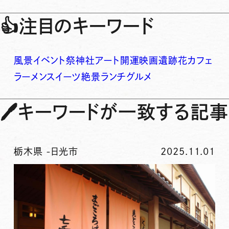
👍
注目のキーワード
風景
イベント
祭
神社
アート
開運
映画
遺跡
花
カフェ
ラーメン
スイーツ
絶景
ランチ
グルメ
🖊
キーワードが一致する記事
栃木県
-
日光市
2025.11.01