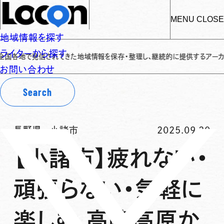
MENU
CLOSE
地域情報を探す
ライターから探す
地で発信されてきた地域情報を保存・整理し、継続的に提供するアーカイブサイト
お問い合わせ
Search
長野県
-
小諸市
2025.09.20
【小諸市】疲れない・
頑張らない・気軽に
楽しむ 高峰高原か