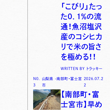
「こびり」たっ
た0．1％の流
通！魚沼塩沢
産のコシヒカ
リで米の旨さ
を極める！！
WRITTEN BY
トラッキー
N0.
山梨県
-
南部町・富士宮
2026.07.2
3
市
2
【南部町・富
士宮市】早め