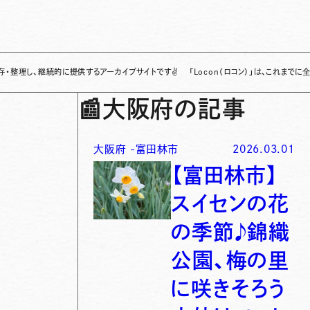
、継続的に提供するアーカイブサイトです
✌
「Locon（ロコン）」は、これまでに全国各地
📰
大阪府の記事
大阪府
-
富田林市
2026.03.01
【富田林市】
スイセンの花
の季節♪錦織
公園、梅の里
に咲きそろう