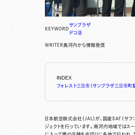
サンプラザ
KEYWORD
デコ活
WRITER
奥河内から情報発信
INDEX
フォレスト三日市（サンプラザ三日市町
日本航空株式会社（JAL）が、国産SAF（
ジェクトを行っています。南河内地域ではス
に入って堺の店舗を皮切りに各地で行われ、3月