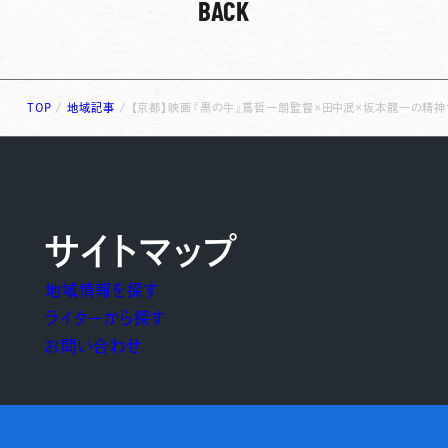
BACK
TOP
/
地域記事
/
【京都】映画『黒の牛』蔦哲一朗監督×田中泯×坂本龍一の精
サイトマップ
地域情報を探す
ライターから探す
お問い合わせ