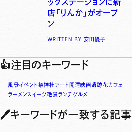
ックステーションに新
店「りんか」がオープ
ン
WRITTEN BY
安田優子
👍
注目のキーワード
風景
イベント
祭
神社
アート
開運
映画
遺跡
花
カフェ
ラーメン
スイーツ
絶景
ランチ
グルメ
🖊
キーワードが一致する記事