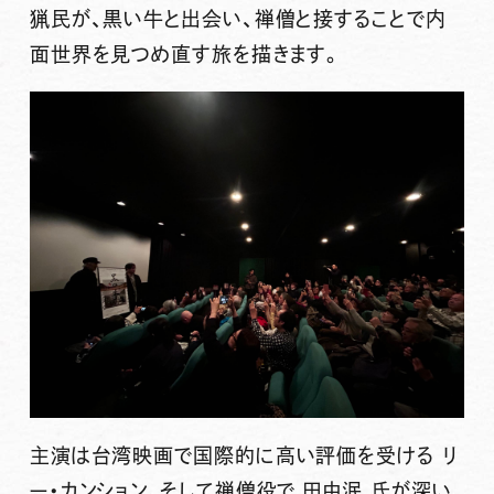
猟民が、黒い牛と出会い、禅僧と接することで内
面世界を見つめ直す旅を描きます。
主演は台湾映画で国際的に高い評価を受ける
リ
ー・カンション
、そして禅僧役で
田中泯
氏が深い