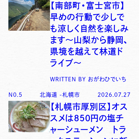
【南部町・富士宮市】
早めの行動で少しで
も涼しく自然を楽しみ
ます〜山梨から静岡、
県境を越えて林道ド
ライブ〜
WRITTEN BY
おがわひでいち
N0.
5
北海道
-
札幌市
2026.07.27
【札幌市厚別区】オス
スメは850円の塩チ
ャーシューメン トラ