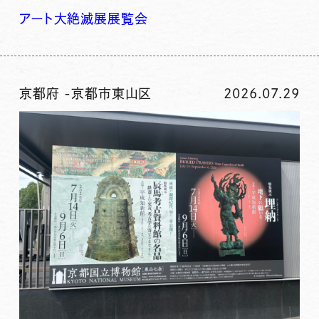
アート
大絶滅展
展覧会
京都府
-
京都市東山区
2026.07.29