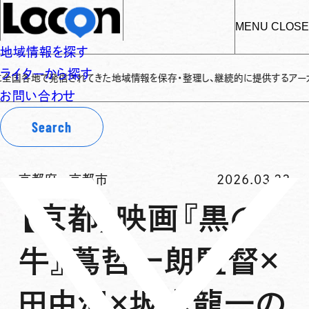
MENU
CLOSE
地域情報を探す
ライターから探す
地で発信されてきた地域情報を保存・整理し、継続的に提供するアーカイブサイト
お問い合わせ
Search
京都府
-
京都市
2026.03.23
【京都】映画『黒の
牛』蔦哲一朗監督×
田中泯×坂本龍一の