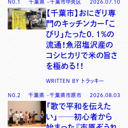
N0.
1
千葉県
-
千葉市中央区
2026.07.10
【千葉市】おにぎり専
門のキッチンカー「こ
びり」たった0．1％の
流通！魚沼塩沢産の
コシヒカリで米の旨さ
を極める！！
WRITTEN BY
トラッキー
N0.
2
千葉県
-
千葉県市原市
2026.08.03
「歌で平和を伝えた
い」──初心者から
始まった『市原ぞうれ