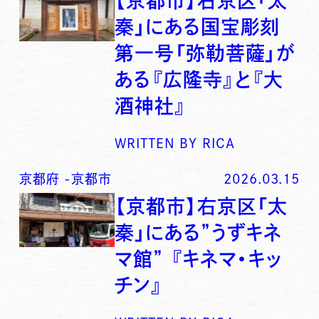
【京都市】右京区「太
秦」にある国宝彫刻
第一号「弥勒菩薩」が
ある『広隆寺』と『大
酒神社』
WRITTEN BY
RICA
京都府
-
京都市
2026.03.15
【京都市】右京区「太
秦」にある”うずキネ
マ館” 『キネマ・キッ
チン』