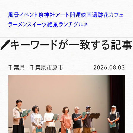
風景
イベント
祭
神社
アート
開運
映画
遺跡
花
カフェ
ラーメン
スイーツ
絶景
ランチ
グルメ
🖊
キーワードが一致する記事
千葉県
-
千葉県市原市
2026.08.03