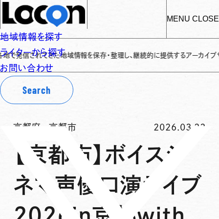
MENU
CLOSE
地域情報を探す
ライターから探す
信されてきた地域情報を保存・整理し、継続的に提供するアーカイブサイトです
✌
お問い合わせ
Search
京都府
-
京都市
2026.03.23
【京都市】ボイスシ
ネマ声優口演ライブ
2026in京都with