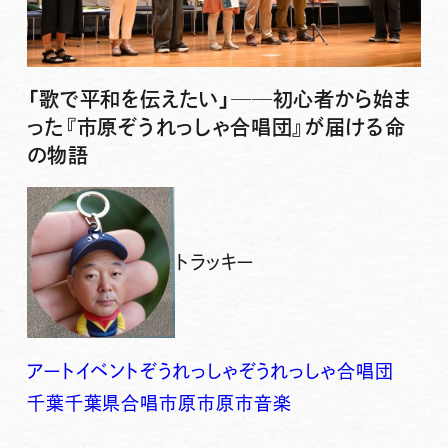
「歌で平和を伝えたい」──初心者から始ま
った『市原ぞうれっしゃ合唱団』が届ける命
の物語
トラッキー
アート
イベント
ぞうれっしゃ
ぞうれっしゃ合唱団
千葉
千葉県
合唱
市原
市原市
音楽