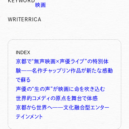
KEYWORD
映画
WRITER
RICA
INDEX
京都で“無声映画×声優ライブ”の特別体
験——名作チャップリン作品が新たな感動
で蘇る
声優の“生の声”が映画に命を吹き込む
世界的コメディの原点を舞台で体感
京都から世界へ——文化融合型エンター
テインメント