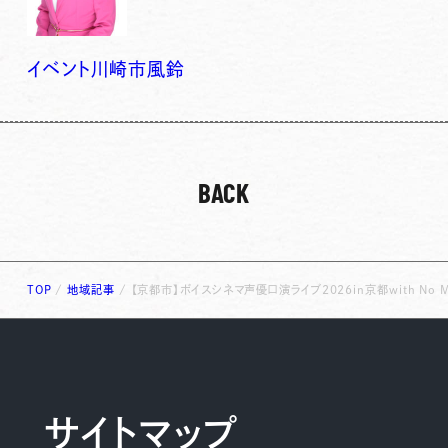
イベント
川崎市
風鈴
BACK
TOP
/
地域記事
/
【京都市】ボイスシネマ声優口演ライブ2026in京都with No 
サイトマップ