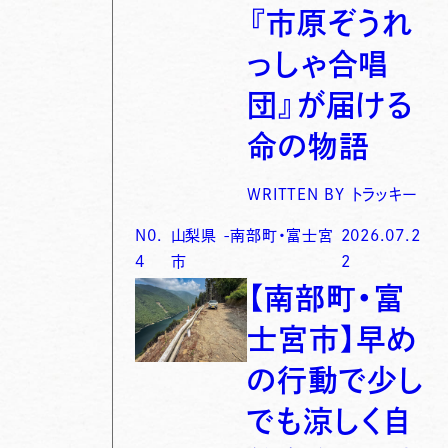
『市原ぞうれ
っしゃ合唱
団』が届ける
命の物語
WRITTEN BY
トラッキー
N0.
山梨県
-
南部町・富士宮
2026.07.2
4
市
2
【南部町・富
士宮市】早め
の行動で少し
でも涼しく自