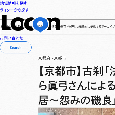
地域情報を探す
ライターから探す
に全国各地で発信されてきた地域情報を保存・整理し、継続的に提供するアーカイブサイトです
✌
お問い合わせ
Search
京都府
-
京都市
【京都市】古刹「
ら眞弓さんによ
居〜怨みの磯良