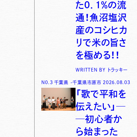
た0．1％の流
通！魚沼塩沢
産のコシヒカ
リで米の旨さ
を極める！！
WRITTEN BY
トラッキー
N0.
3
千葉県
-
千葉県市原市
2026.08.03
「歌で平和を
伝えたい」─
─初心者か
ら始まった