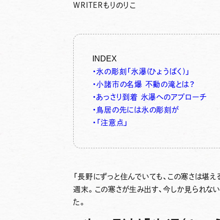
WRITER
もりのりこ
INDEX
・氷の彫刻「氷瀑(ひょうばく)」
・小諸市の名爆 不動の滝とは？
・あっさり到着 氷瀑へのアプローチ
・鳥居の先には氷の彫刻が
・「注意点」
「長野にずっと住んでいても、この寒さは堪え
週末。この寒さが生み出す、今しか見られな
た。