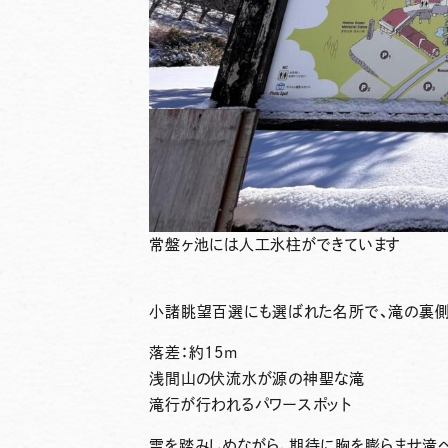
常盤ヶ池には人工氷柱ができています
小諸眺望百選
にも選ばれた名所で、滝の裏
落差：約15m
浅間山の伏流水が源の神聖な滝
滝行が行われるパワースポット
雪を踏みしめながら、期待に胸を膨らませ滝