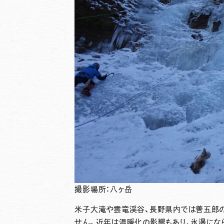
撮影場所：八ヶ岳
米子大滝や雲竜渓谷、長野県内では善五郎の
せん。近年は温暖化の影響もあり、氷瀑にな