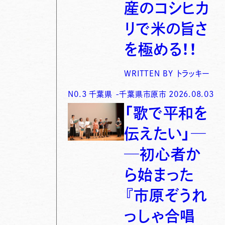
産のコシヒカ
リで米の旨さ
を極める！！
WRITTEN BY
トラッキー
N0.
3
千葉県
-
千葉県市原市
2026.08.03
「歌で平和を
伝えたい」─
─初心者か
ら始まった
『市原ぞうれ
っしゃ合唱