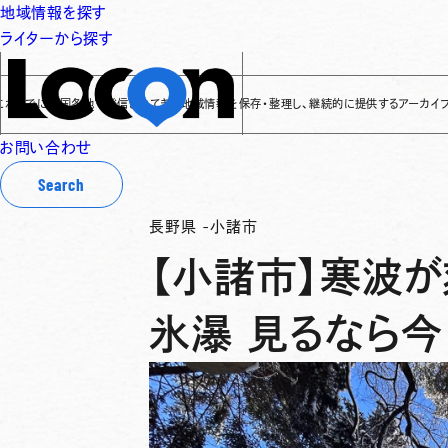
地域情報を探す
ライターから探す
に全国各地で発信されてきた地域情報を保存・整理し、継続的に提供するアーカイブサイトです
✌
お問い合わせ
Search
長野県
-
小諸市
【小諸市】寒波が
氷瀑 見るなら今