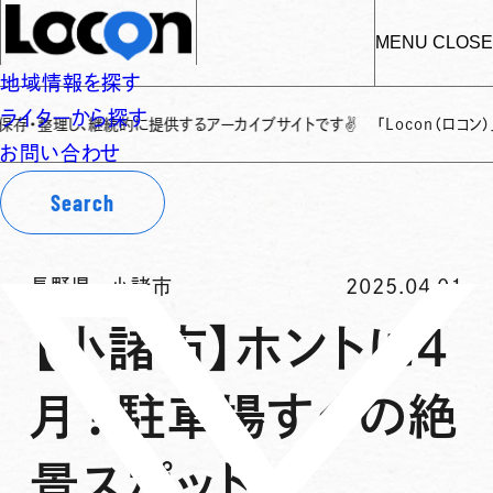
MENU
CLOSE
地域情報を探す
ライターから探す
、継続的に提供するアーカイブサイトです
✌
「Locon（ロコン）」は、こ
お問い合わせ
Search
長野県
-
小諸市
2025.04.01
【小諸市】ホントに4
月？駐車場すぐの絶
景スポット