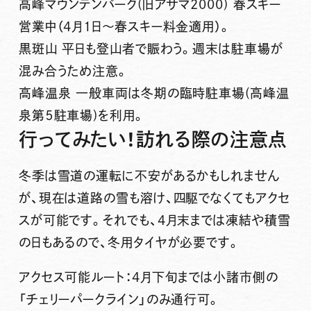
高峰マウンテンパーク(旧アサマ2000) 春スキー
営業中（4月1日～春スキー料金適用）。
黒斑山 平日も登山者で賑わう。週末は駐車場が
混み合うため注意。
高峰温泉 一般車両は冬期の臨時駐車場(高峰温
泉第５駐車場)を利用。
行ってみたい！訪れる際の注意点
冬季は雪道の運転に不安があるかもしれません
が、現在は道路の雪も溶け、四駆でなくてもアクセ
スが可能です。それでも、4月末までは凍結や積雪
の日もあるので、冬用タイヤが必要です。
アクセス可能ルート：4月下旬までは小諸市側の
「チェリーパークライン」のみ通行可。