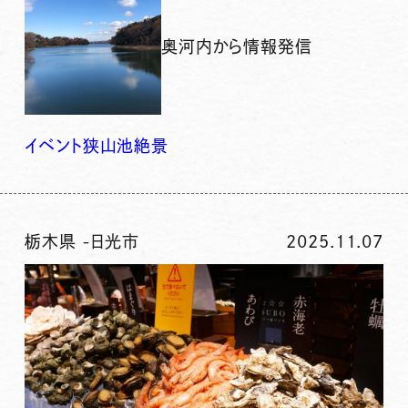
奥河内から情報発信
イベント
狭山池
絶景
栃木県
-
日光市
2025.11.07