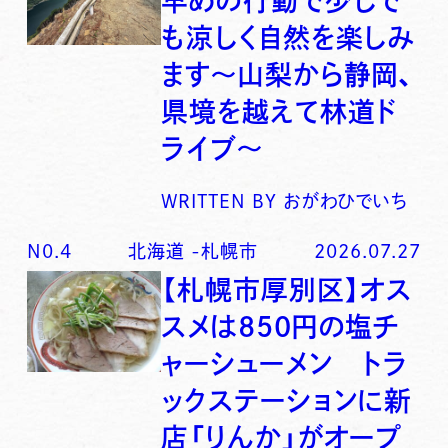
早めの行動で少しで
も涼しく自然を楽しみ
ます〜山梨から静岡、
県境を越えて林道ド
ライブ〜
WRITTEN BY
おがわひでいち
N0.
4
北海道
-
札幌市
2026.07.27
【札幌市厚別区】オス
スメは850円の塩チ
ャーシューメン トラ
ックステーションに新
店「りんか」がオープ