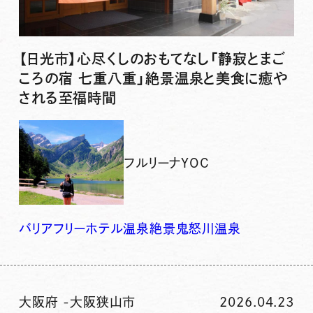
【日光市】心尽くしのおもてなし「静寂とまご
ころの宿 七重八重」絶景温泉と美食に癒や
される至福時間
フルリーナYOC
バリアフリー
ホテル
温泉
絶景
鬼怒川温泉
大阪府
-
大阪狭山市
2026.04.23