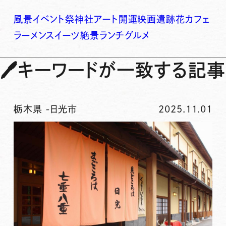
風景
イベント
祭
神社
アート
開運
映画
遺跡
花
カフェ
ラーメン
スイーツ
絶景
ランチ
グルメ
🖊
キーワードが一致する記事
栃木県
-
日光市
2025.11.01