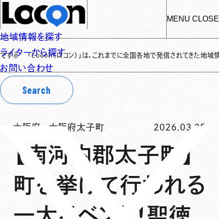
MENU
CLOSE
地域情報を探す
ライターから探す
on（ロコン）」は、これまでに全国各地で発信されてきた地域情報を保存・整理
お問い合わせ
Search
大阪府
-
大阪府太子町
2026.03.25
【南河内郡太子町】
町を挙げて行われる
一大イベント！聖徳