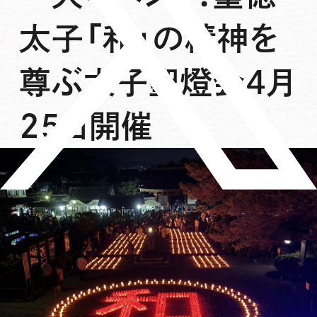
太子「和」の精神を
尊ぶ太子聖燈会4月
25日開催