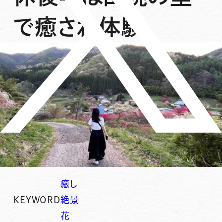
で癒され体験
癒し
KEYWORD
絶景
花