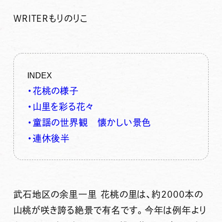
WRITER
もりのりこ
INDEX
・花桃の様子
・山里を彩る花々
・童謡の世界観 懐かしい景色
・連休後半
武石地区の
余里一里 花桃の里
は、
約2000本の
山桃
が咲き誇る絶景で有名です。今年は例年より