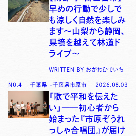
早めの行動で少しで
も涼しく自然を楽しみ
ます〜山梨から静岡、
県境を越えて林道ド
ライブ〜
WRITTEN BY
おがわひでいち
N0.
4
千葉県
-
千葉県市原市
2026.08.03
「歌で平和を伝えた
い」──初心者から
始まった『市原ぞうれ
っしゃ合唱団』が届け