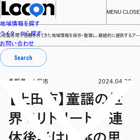
MENU
CLOSE
地域情報を探す
ライターから探す
で発信されてきた地域情報を保存・整理し、継続的に提供するアーカイブサイトで
お問い合わせ
Search
長野県
-
上田市
2024.04.30
【上田市】童謡の世
界でリトリート 連
休後半は山桃の里