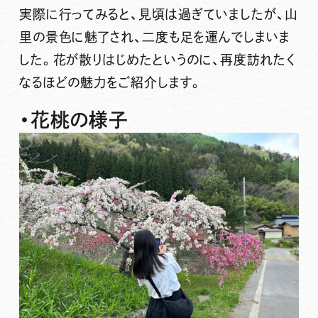
実際に行ってみると、見頃は過ぎていましたが、
山
里の景色
に魅了され、二度も足を運んでしまいま
した。
花が散りはじめた
というのに、
再度訪れたく
なるほどの魅力
をご紹介します。
・花桃の様子