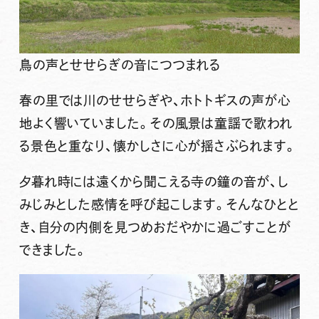
鳥の声とせせらぎの音につつまれる
春の里では
川のせせらぎ
や、
ホトトギス
の声が心
地よく響いていました。その風景は
童謡で歌われ
る景色
と重なり、懐かしさに心が揺さぶられます。
夕暮れ時には遠くから聞こえる
寺の鐘の音
が、し
みじみとした感情を呼び起こします。そんなひとと
き、
自分の内側を見つめおだやかに過ごす
ことが
できました。