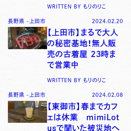
WRITTEN BY
もりのりこ
長野県
-
上田市
2024.02.20
【上田市】まるで大人
の秘密基地！無人販
売の古着屋 23時ま
で営業中
WRITTEN BY
もりのりこ
長野県
-
上田市
2024.02.08
【東御市】春までカフ
ェは休業 mimiLot
usで聞いた被災地へ