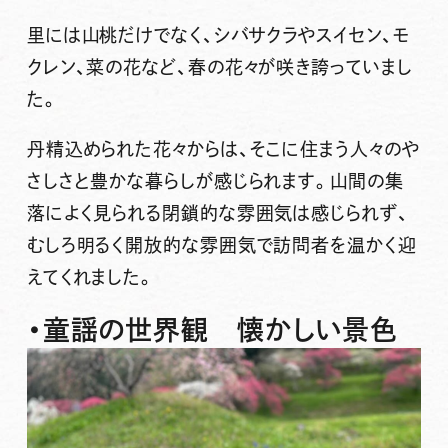
里には山桃だけでなく、シバサクラやスイセン、モ
クレン、菜の花など、春の花々が咲き誇っていまし
た。
丹精込められた花々からは、そこに
住まう人々のや
さしさ
と
豊かな暮らし
が感じられます。山間の集
落によく見られる閉鎖的な雰囲気は感じられず、
むしろ
明るく開放的な雰囲気
で訪問者を温かく迎
えてくれました。
・童謡の世界観 懐かしい景色