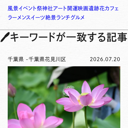
風景
イベント
祭
神社
アート
開運
映画
遺跡
花
カフェ
ラーメン
スイーツ
絶景
ランチ
グルメ
🖊
キーワードが一致する記事
千葉県
-
千葉県花見川区
2026.07.20