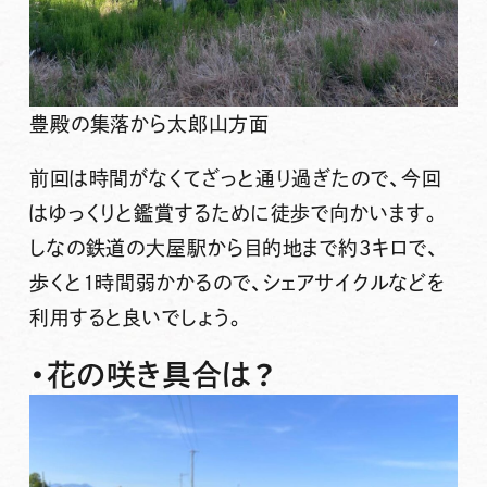
豊殿の集落から太郎山方面
前回は時間がなくてざっと通り過ぎたので、今回
はゆっくりと鑑賞するために徒歩で向かいます。
しなの鉄道
の
大屋駅
から目的地まで約3キロで、
歩くと1時間弱
かかるので、シェアサイクルなどを
利用すると良いでしょう。
・花の咲き具合は？