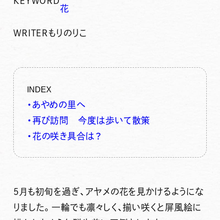
KEYWORD
花
WRITER
もりのりこ
INDEX
・あやめの里へ
・再び訪問 今度は歩いて散策
・花の咲き具合は？
5月も初旬を過ぎ、
アヤメ
の花を見かけるようにな
りました。一輪でも凛々しく、揃い咲くと屏風絵に