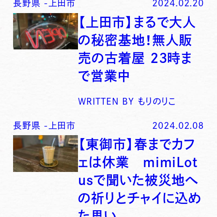
長野県
-
上田市
2024.02.20
【上田市】まるで大人
の秘密基地！無人販
売の古着屋 23時ま
で営業中
WRITTEN BY
もりのりこ
長野県
-
上田市
2024.02.08
【東御市】春までカフ
ェは休業 mimiLot
usで聞いた被災地へ
の祈りとチャイに込め
た思い