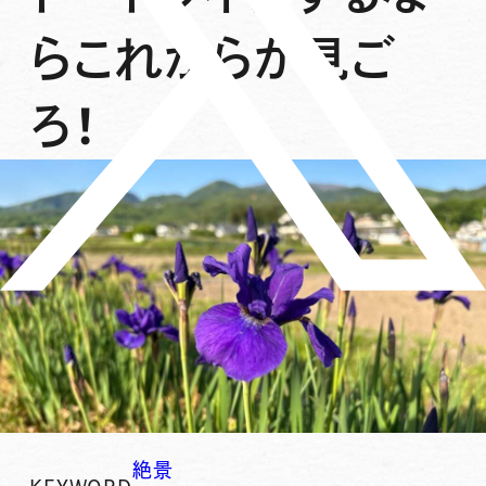
らこれからが見ご
ろ！
絶景