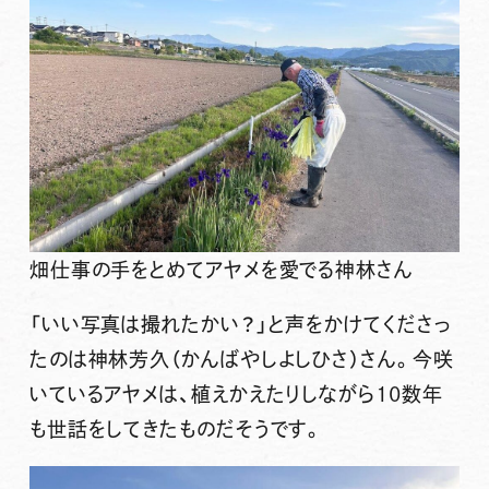
畑仕事の手をとめてアヤメを愛でる神林さん
「
いい写真は撮れたかい？
」と声をかけてくださっ
たのは
神林芳久
（かんばやしよしひさ）さん。今咲
いているアヤメは、植えかえたりしながら
10数年
も世話
をしてきたものだそうです。