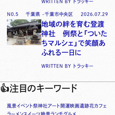
WRITTEN BY
トラッキー
N0.
5
千葉県
-
千葉市中央区
2026.07.29
地域の絆を育む登渡
神社 例祭と「ついた
ちマルシェ」で笑顔あ
ふれる一日に
WRITTEN BY
トラッキー
👍
注目のキーワード
風景
イベント
祭
神社
アート
開運
映画
遺跡
花
カフェ
ラーメン
スイーツ
絶景
ランチ
グルメ