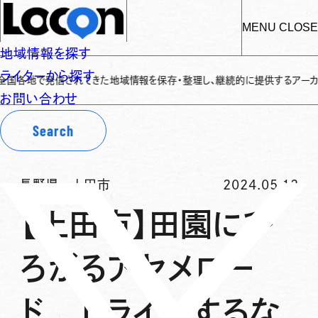
MENU
CLOSE
地域情報を探す
ライターから探す
で発信されてきた地域情報を保存・整理し、継続的に提供するアーカイブサイトで
お問い合わせ
Search
長野県
-
上田市
2024.05.12
【上田市】田園にひ
ろがるアヤメロー
ド ドライブするな