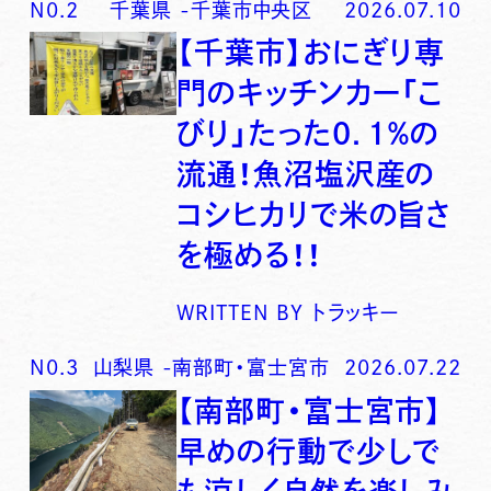
N0.
2
千葉県
-
千葉市中央区
2026.07.10
【千葉市】おにぎり専
門のキッチンカー「こ
びり」たった0．1％の
流通！魚沼塩沢産の
コシヒカリで米の旨さ
を極める！！
WRITTEN BY
トラッキー
N0.
3
山梨県
-
南部町・富士宮市
2026.07.22
【南部町・富士宮市】
早めの行動で少しで