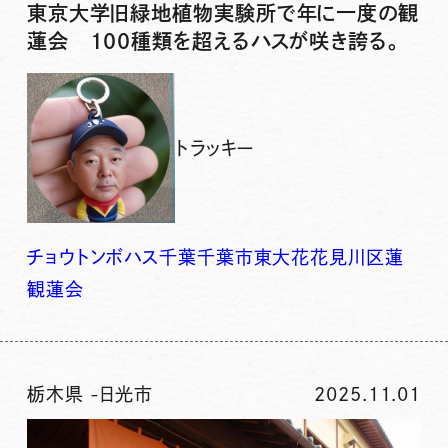
東京大学旧緑地植物実験所で年に一度の観
蓮会 100種類を超えるハスが咲き誇る。
トラッキー
チョウトンボ
ハス
千葉
千葉市
東大
花
花見川区
蓮
観蓮会
栃木県
-
日光市
2025.11.01