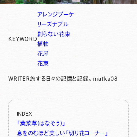
アレンジブーケ
リーズナブル
創らない花束
KEYWORD
植物
花屋
花束
WRITER
旅する日々の記憶と記録。matka08
INDEX
「葉菜草(はなそう)」
息をのむほど美しい「切り花コーナー」