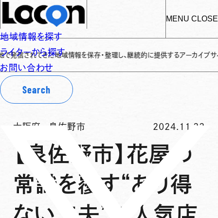
MENU
CLOSE
地域情報を探す
ライターから探す
きた地域情報を保存・整理し、継続的に提供するアーカイブサイトです
✌
「L
お問い合わせ
Search
大阪府
-
泉佐野市
2024.11.22
【泉佐野市】花屋の
常識を覆す“あり得
ない工夫”で人気店