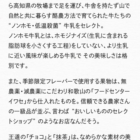
ら高知県の牧場まで足を運び、牛舎を持たず山で
自然と共に暮らす酪農方法で育てられた牛たちの
“ノンホモ・低温殺菌” 牛乳をセレクト。
ノンホモ牛乳とは、ホモジナイズ(生乳に含まれる
脂肪球を小さくする工程)をしていない、より生乳
に近い風味が楽しめる牛乳で その美味しさは格
別です。
また、
季節限定フレーバー
で使用する果物は、無
農薬・減農薬にこだわり和歌山の「フードセンター
イワセ」から仕入れたものを。信頼できる農家さん
の一級品が並ぶ、言わば “おいしいもののセレク
トショップ” のようなお店なんだそう。
王道の
「チョコ」
と
「抹茶」
は、なめらかな素材の美