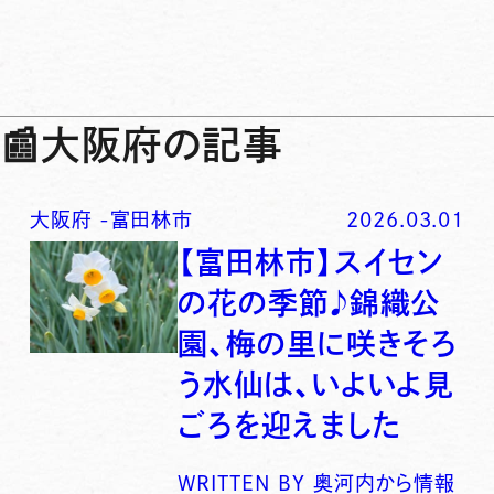
📰
大阪府の記事
大阪府
-
富田林市
2026.03.01
【富田林市】スイセン
の花の季節♪錦織公
園、梅の里に咲きそろ
う水仙は、いよいよ見
ごろを迎えました
WRITTEN BY
奥河内から情報