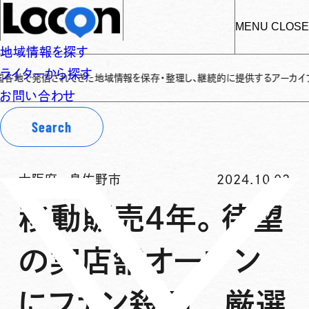
MENU
CLOSE
地域情報を探す
ライターから探す
されてきた地域情報を保存・整理し、継続的に提供するアーカイブサイトです
✌
お問い合わせ
Search
大阪府
-
泉佐野市
2024.10.02
移動販売4年。待望
の実店舗オープン
にファン殺到 厳選