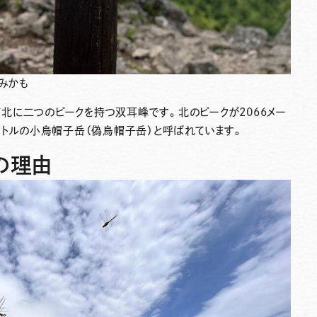
みかも
北に二つのピークを持つ双耳峰です。北のピークが2066メー
ートルの小烏帽子岳（偽烏帽子岳）と呼ばれています。
の理由