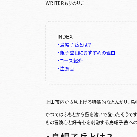
WRITER
もりのりこ
INDEX
・烏帽子岳とは？
・親子登山におすすめの理由
・コース紹介
・注意点
上田市内から見上げる特徴的なとんがり、
烏
かつてはふもとから藪を漕いで登ったそうで
もの冒険心と好奇心を刺激
する烏帽子岳への