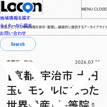
MENU
CLOSE
地域情報を探す
ライターから探す
てきた地域情報を保存・整理し、継続的に提供するアーカイブサイトです
✌
「L
お問い合わせ
Search
京都府
-
宇治
2026.03.25
【京都】宇治市 十円
玉のモデルになった
世界遺産『平等院』