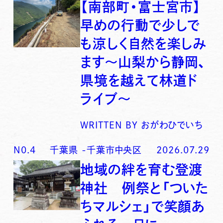
【南部町・富士宮市】
早めの行動で少しで
も涼しく自然を楽しみ
ます〜山梨から静岡、
県境を越えて林道ド
ライブ〜
WRITTEN BY
おがわひでいち
N0.
4
千葉県
-
千葉市中央区
2026.07.29
地域の絆を育む登渡
神社 例祭と「ついた
ちマルシェ」で笑顔あ