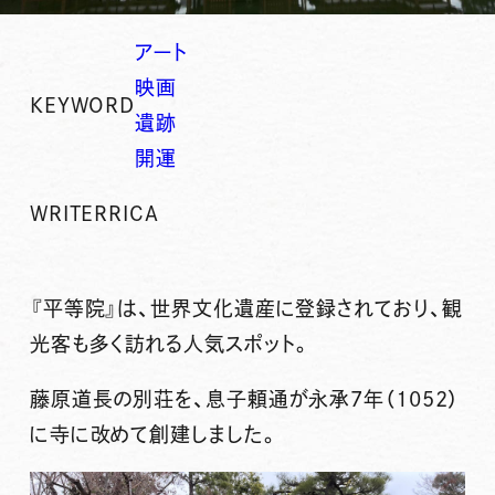
アート
映画
KEYWORD
遺跡
開運
WRITER
RICA
『
平等院
』は、世界文化遺産に登録されており、観
光客も多く訪れる人気スポット。
藤原道長の別荘を、息子頼通が永承7年（1052）
に寺に改めて創建しました。