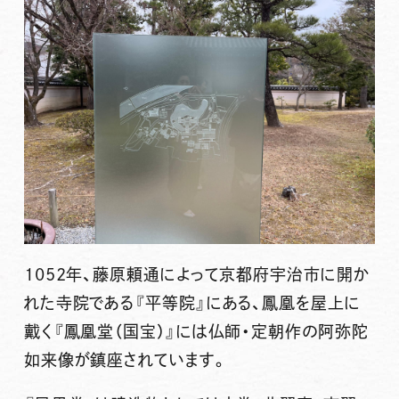
1052年、藤原頼通によって京都府宇治市に開か
れた寺院である『平等院』にある、鳳凰を屋上に
戴く『
鳳凰堂（国宝）
』には仏師・定朝作の阿弥陀
如来像が鎮座されています。