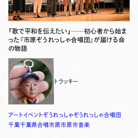
「歌で平和を伝えたい」──初心者から始ま
った『市原ぞうれっしゃ合唱団』が届ける命
の物語
トラッキー
アート
イベント
ぞうれっしゃ
ぞうれっしゃ合唱団
千葉
千葉県
合唱
市原
市原市
音楽