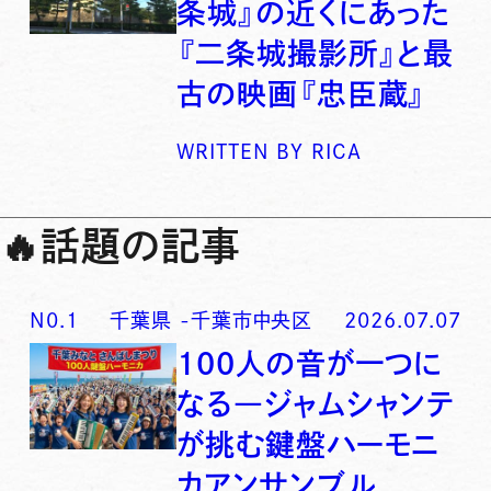
条城』の近くにあった
『二条城撮影所』と最
古の映画『忠臣蔵』
WRITTEN BY
RICA
🔥
話題の記事
N0.
1
千葉県
-
千葉市中央区
2026.07.07
100人の音が一つに
なる―ジャムシャンテ
が挑む鍵盤ハーモニ
カアンサンブル