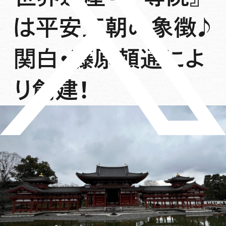
は平安王朝の象徴♪
関白・藤原頼通によ
り創建！