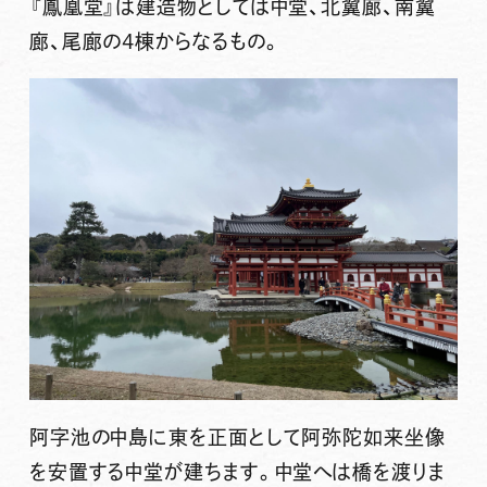
『鳳凰堂』は建造物としては中堂、北翼廊、南翼
廊、尾廊の4棟からなるもの。
阿字池の中島に東を正面として阿弥陀如来坐像
を安置する中堂が建ちます。中堂へは橋を渡りま