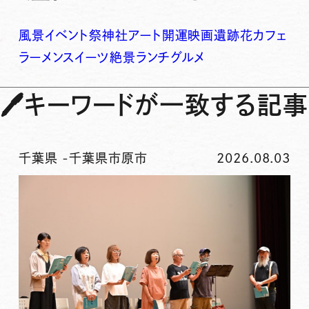
風景
イベント
祭
神社
アート
開運
映画
遺跡
花
カフェ
ラーメン
スイーツ
絶景
ランチ
グルメ
🖊
キーワードが一致する記事
千葉県
-
千葉県市原市
2026.08.03