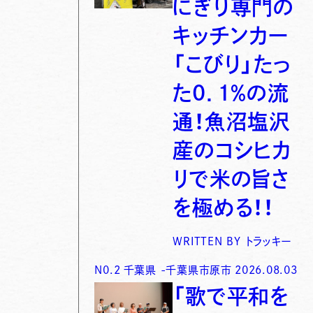
にぎり専門の
キッチンカー
「こびり」たっ
た0．1％の流
通！魚沼塩沢
産のコシヒカ
リで米の旨さ
を極める！！
WRITTEN BY
トラッキー
N0.
2
千葉県
-
千葉県市原市
2026.08.03
「歌で平和を