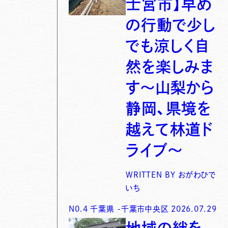
士宮市】早め
の行動で少し
でも涼しく自
然を楽しみま
す〜山梨から
静岡、県境を
越えて林道ド
ライブ〜
WRITTEN BY
おがわひで
いち
N0.
4
千葉県
-
千葉市中央区
2026.07.29
地域の絆を