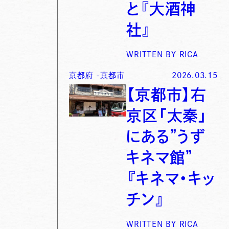
と『大酒神
社』
WRITTEN BY
RICA
京都府
-
京都市
2026.03.15
【京都市】右
京区「太秦」
にある”うず
キネマ館”
『キネマ・キッ
チン』
WRITTEN BY
RICA