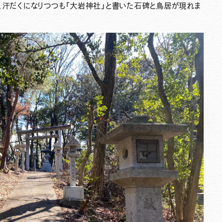
、汗だくになりつつも「大岩神社」と書いた石碑と鳥居が現れま