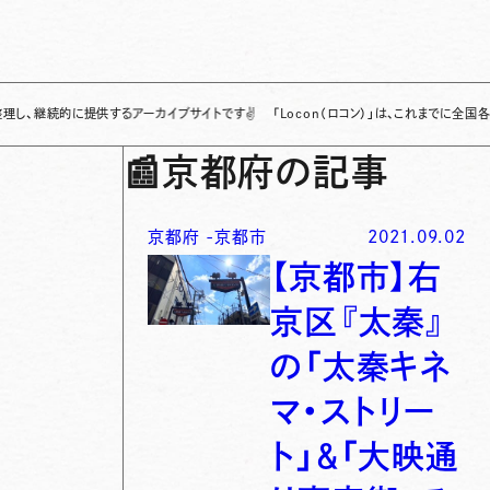
的に提供するアーカイブサイトです
✌
「Locon（ロコン）」は、これまでに全国各地で発
📰
京都府の記事
京都府
-
京都市
2021.09.02
【京都市】右
京区『太秦』
の「太秦キネ
マ・ストリー
ト」＆「大映通