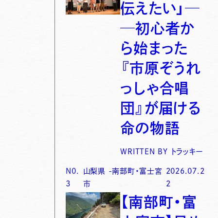
伝えたい」─
─初心者か
ら始まった
『市原ぞうれ
っしゃ合唱
団』が届ける
命の物語
WRITTEN BY
トラッキー
N0.
山梨県
-
南部町・富士宮
2026.07.2
3
市
2
【南部町・富