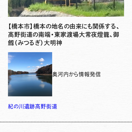
【橋本市】橋本の地名の由来にも関係する、
高野街道の南端・東家渡場大常夜燈籠、御
劔（みつるぎ）大明神
奥河内から情報発信
紀の川
遺跡
高野街道