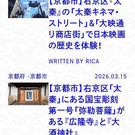
【京都市】右京区『太
秦』の「太秦キネマ・
ストリート」＆「大映通
り商店街」で日本映画
の歴史を体験！
WRITTEN BY
RICA
京都府
-
京都市
2026.03.15
【京都市】右京区「太
秦」にある国宝彫刻
第一号「弥勒菩薩」が
ある『広隆寺』と『大
酒神社』