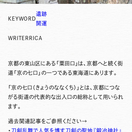
遺跡
KEYWORD
開運
WRITER
RICA
京都の東山区にある「
粟田口
」は、京都へと続く街
道「京の七口」の一つである
東海道
にあります。
「
京の七口
（きょうのななくち）」とは、京都につな
がる街道の代表的な出入口の総称として用いられ
ます。
過去関連記事をご参照ください→
・
刀剣乱舞で人気を博す刀剣の聖地『鍛冶神社』