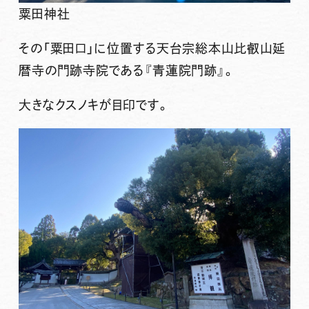
粟田神社
その「粟田口」に位置する天台宗総本山比叡山延
暦寺の門跡寺院である『
青蓮院門跡
』。
大きなクスノキが目印です。