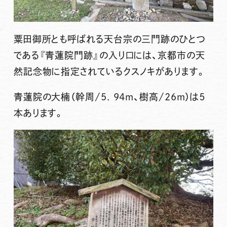
粟田御所とも呼ばれる天台宗の三門跡のひとつ
である『青蓮院門跡』の入り口には、京都市の
天
然記念物
に指定されている
クスノキ
があります。
青蓮院の大楠（幹周/5. 94m、樹高/26m）は５
本あります。