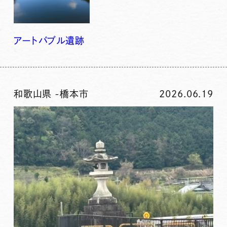
アート
バブル
遺跡
和歌山県
-
橋本市
2026.06.19