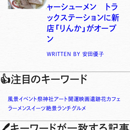
ャーシューメン トラ
ックステーションに新
店「りんか」がオープ
ン
WRITTEN BY
安田優子
👍
注目のキーワード
風景
イベント
祭
神社
アート
開運
映画
遺跡
花
カフェ
ラーメン
スイーツ
絶景
ランチ
グルメ
🖊
キーワードが一致する記事