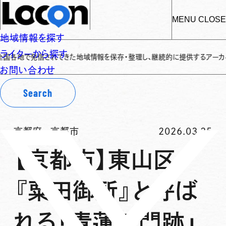
MENU
CLOSE
地域情報を探す
ライターから探す
で発信されてきた地域情報を保存・整理し、継続的に提供するアーカイブサイトで
お問い合わせ
Search
京都府
-
京都市
2026.03.25
【京都市】東山区
『粟田御所』と呼ば
れる「青蓮院門跡」