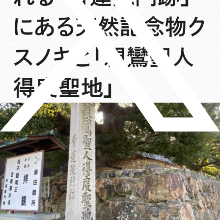
にある天然記念物ク
スノキと「親鸞聖人
得度聖地」