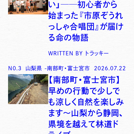
い」──初心者から
始まった『市原ぞうれ
っしゃ合唱団』が届け
る命の物語
WRITTEN BY
トラッキー
N0.
3
山梨県
-
南部町・富士宮市
2026.07.22
【南部町・富士宮市】
早めの行動で少しで
も涼しく自然を楽しみ
ます〜山梨から静岡、
県境を越えて林道ド