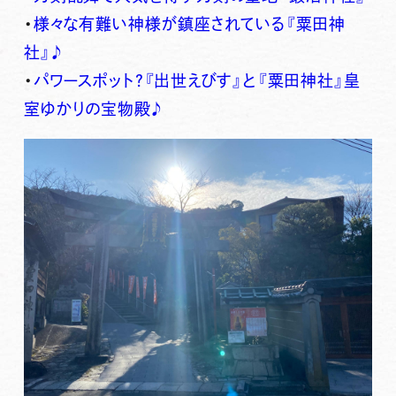
・
様々な有難い神様が鎮座されている『粟田神
社』♪
・
パワースポット?『出世えびす』と『粟田神社』皇
室ゆかりの宝物殿♪