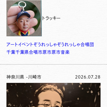
トラッキー
アート
イベント
ぞうれっしゃ
ぞうれっしゃ合唱団
千葉
千葉県
合唱
市原
市原市
音楽
神奈川県
-
川崎市
2026.07.28