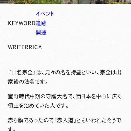
イベント
KEYWORD
遺跡
開運
WRITER
RICA
『
山名宗全
』は、元々の名を持豊といい、宗全は出
家後の法名です。
室町時代中期の守護大名で、西日本を中心に広く
領土を治めていた人です。
赤ら顔であったので「赤入道」ともいわれたそうで
す。