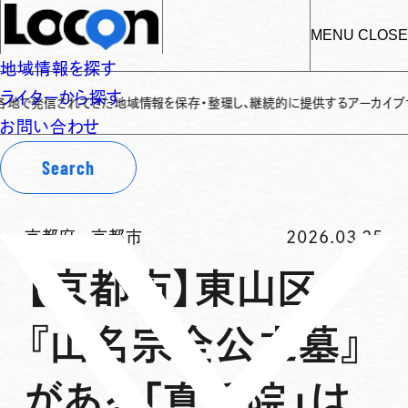
MENU
CLOSE
地域情報を探す
ライターから探す
発信されてきた地域情報を保存・整理し、継続的に提供するアーカイブサイトです
お問い合わせ
Search
京都府
-
京都市
2026.03.25
【京都市】東山区
『山名宗全公之墓』
がある「真乗院」は