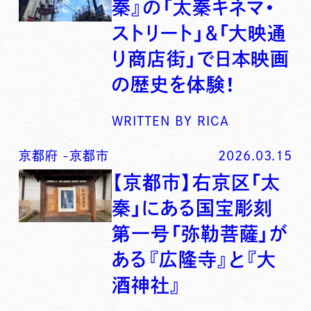
秦』の「太秦キネマ・
ストリート」＆「大映通
り商店街」で日本映画
の歴史を体験！
WRITTEN BY
RICA
京都府
-
京都市
2026.03.15
【京都市】右京区「太
秦」にある国宝彫刻
第一号「弥勒菩薩」が
ある『広隆寺』と『大
酒神社』