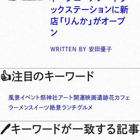
ックステーションに新
店「りんか」がオープ
ン
WRITTEN BY
安田優子
👍
注目のキーワード
風景
イベント
祭
神社
アート
開運
映画
遺跡
花
カフェ
ラーメン
スイーツ
絶景
ランチ
グルメ
🖊
キーワードが一致する記事