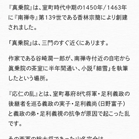
『真乗院』は、室町時代中期の1450年/1463年
に『南禅寺』第139世である香林宗簡により創建
されました。
「真乗院」は、三門のすぐ近くにあります。
作家である
谷崎潤一郎
が、南禅寺付近の自宅から
眞乗院の茶室に半年間通い、小説
「細雪」
を執筆
したという場所。
『応仁の乱』とは、室町幕府8代将軍・足利義政の
後継者を巡る義政の実子・足利義尚（日野富子）
と義政の弟・足利義視の抗争が原因で起こった乱
です。
その西軍の総大将であった山名宗全は、