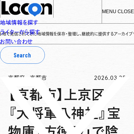
MENU
CLOSE
地域情報を探す
ライターから探す
信されてきた地域情報を保存・整理し、継続的に提供するアーカイブサイトです
✌
お問い合わせ
Search
京都府
-
京都市
2026.03.25
【京都市】上京区
『大将軍八神社』宝
物庫「方徳殿」で陰