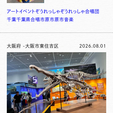
アート
イベント
ぞうれっしゃ
ぞうれっしゃ合唱団
千葉
千葉県
合唱
市原
市原市
音楽
大阪府
-
大阪市東住吉区
2026.08.01