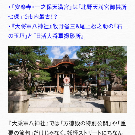
・「安楽寺・一之保天満宮」は「北野天満宮御供所
七保」で市内最古！？
・『大将軍八神社』牧野省三＆尾上松之助の「石
の玉垣」と『日活大将軍撮影所』
『
大乗軍八神社
』では「方徳殿の特別公開」や「重
要の節句」だけじゃなく、妖怪ストリートにちなん