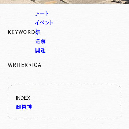
アート
イベント
KEYWORD
祭
遺跡
開運
WRITER
RICA
INDEX
御祭神