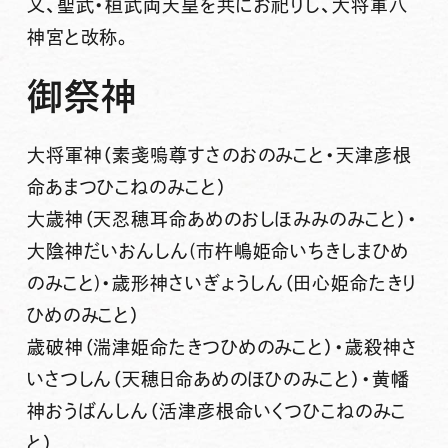
又、聖武・桓武両天皇を共にお祀りし、大将軍八
神宮と改称。
御祭神
大将軍神（素戔嗚尊すさのおのみこと・天津彦根
命あまつひこねのみこと）
大歳神（天忍穂耳命あめのおしほみみのみこと）・
大陰神だいおんしん(市杵嶋姫命いちきしまひめ
のみこと)・歳形神さいぎょうしん（田心姫命たきり
ひめのみこと）
歳破神（湍津姫命たきつひめのみこと）・歳殺神さ
いさつしん（天穂日命あめのほひのみこと）・黄幡
神おうばんしん（活津彦根命いくつひこねのみこ
と）