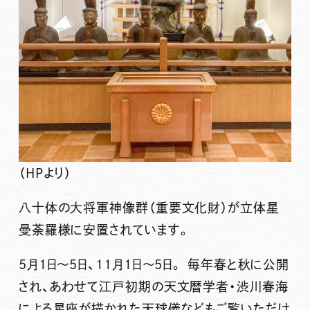
（HPより）
八十体の大将軍神像群（重要文化財）が立体星
曼荼羅様に安置されています。
5月1日～5日、11月1日～5日。 毎年春と秋に公開
され、あわせて江戸初期の天文暦学者・渋川春海
による星座が描かれた天球儀などもご覧いただけ