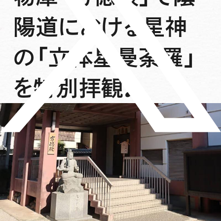
陽道における星神
の「立体星曼荼羅」
を特別拝観♪