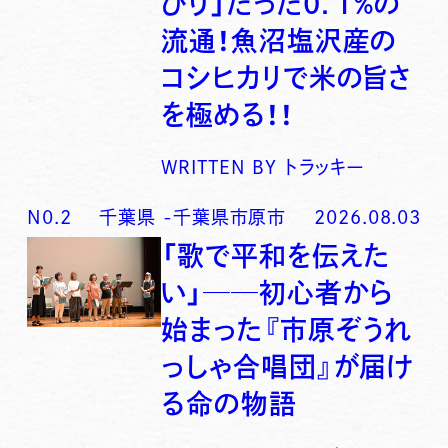
びり」たった0．1％の
流通！魚沼塩沢産の
コシヒカリで米の旨さ
を極める！！
WRITTEN BY
トラッキー
N0.
2
千葉県
-
千葉県市原市
2026.08.03
「歌で平和を伝えた
い」──初心者から
始まった『市原ぞうれ
っしゃ合唱団』が届け
る命の物語