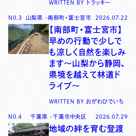
WRITTEN BY
トラッキー
N0.
3
山梨県
-
南部町・富士宮市
2026.07.22
【南部町・富士宮市】
早めの行動で少しで
も涼しく自然を楽しみ
ます〜山梨から静岡、
県境を越えて林道ド
ライブ〜
WRITTEN BY
おがわひでいち
N0.
4
千葉県
-
千葉市中央区
2026.07.29
地域の絆を育む登渡