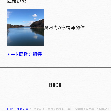
に願いを
奥河内から情報発信
アート
展覧会
銅鐸
BACK
TOP
/
地域記事
/
【京都市】上京区『大将軍八神社』宝物庫「方徳殿」で陰陽道に