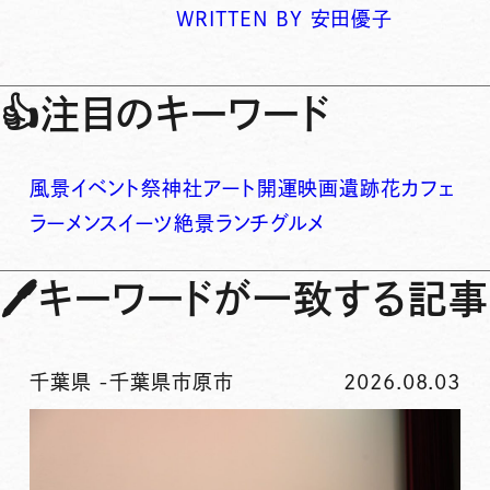
WRITTEN BY
安田優子
👍
注目のキーワード
風景
イベント
祭
神社
アート
開運
映画
遺跡
花
カフェ
ラーメン
スイーツ
絶景
ランチ
グルメ
🖊
キーワードが一致する記事
千葉県
-
千葉県市原市
2026.08.03