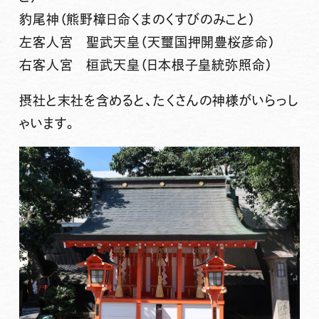
豹尾神（熊野樟日命くまのくすびのみこと）
左客人宮 聖武天皇（天璽国押開豊桜彦命）
右客人宮 桓武天皇（日本根子皇統弥照命）
摂社と末社を含めると、たくさんの神様がいらっし
ゃいます。