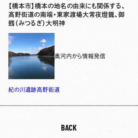
【橋本市】橋本の地名の由来にも関係する、
高野街道の南端・東家渡場大常夜燈籠、御
劔（みつるぎ）大明神
奥河内から情報発信
紀の川
遺跡
高野街道
BACK