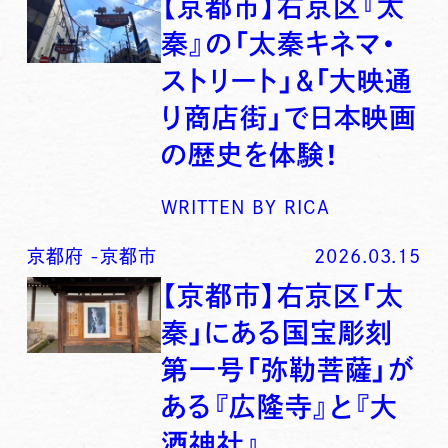
【京都市】右京区『太
秦』の「太秦キネマ・
ストリート」＆「大映通
り商店街」で日本映画
の歴史を体験！
WRITTEN BY
RICA
京都府
-
京都市
2026.03.15
【京都市】右京区「太
秦」にある国宝彫刻
第一号「弥勒菩薩」が
ある『広隆寺』と『大
酒神社』