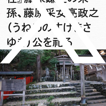
孫、藤原采女亮政之
（うねめのすけまさ
ゆき）公を祀る