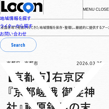
MENU
CLOSE
地域情報を探す
ライターから探す
各地で発信されてきた地域情報を保存・整理し、継続的に提供するアーカイブサイ
お問い合わせ
Search
京都府
-
京都市
2026.03.25
【京都市】右京区
『京都嵯峨 御髪神
社』藤原鎌足の末