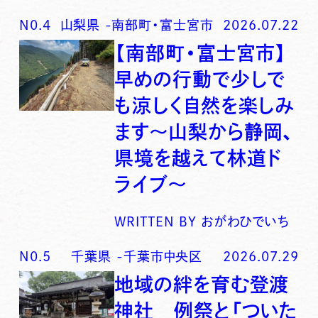
N0.
4
山梨県
-
南部町・富士宮市
2026.07.22
【南部町・富士宮市】
早めの行動で少しで
も涼しく自然を楽しみ
ます〜山梨から静岡、
県境を越えて林道ド
ライブ〜
WRITTEN BY
おがわひでいち
N0.
5
千葉県
-
千葉市中央区
2026.07.29
地域の絆を育む登渡
神社 例祭と「ついた