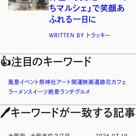
ちマルシェ」で笑顔あ
ふれる一日に
WRITTEN BY
トラッキー
👍
注目のキーワード
風景
イベント
祭
神社
アート
開運
映画
遺跡
花
カフェ
ラーメン
スイーツ
絶景
ランチ
グルメ
🖊
キーワードが一致する記事