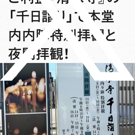
「千日詣り」で本堂
内内陣特別拝観と
夜間拝観！