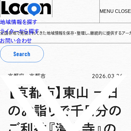
MENU
CLOSE
地域情報を探す
ライターから探す
地で発信されてきた地域情報を保存・整理し、継続的に提供するアーカイブサイト
お問い合わせ
Search
京都府
-
京都市
2026.03.26
【京都市】東山 一日
のお詣りで千日分の
ご利益『清水寺』の