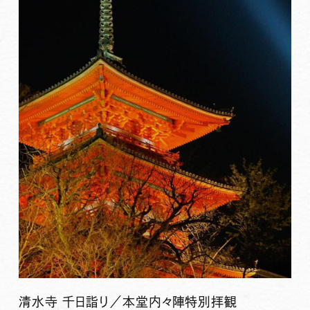
清水寺 千日詣り／本堂内々陣特別拝観