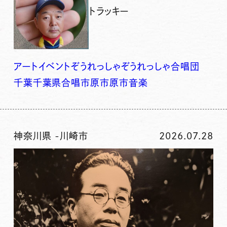
トラッキー
アート
イベント
ぞうれっしゃ
ぞうれっしゃ合唱団
千葉
千葉県
合唱
市原
市原市
音楽
神奈川県
-
川崎市
2026.07.28