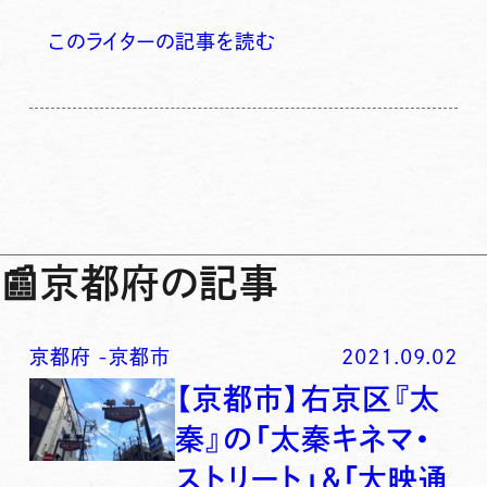
このライターの記事を読む
📰
京都府の記事
京都府
-
京都市
2021.09.02
【京都市】右京区『太
秦』の「太秦キネマ・
ストリート」＆「大映通