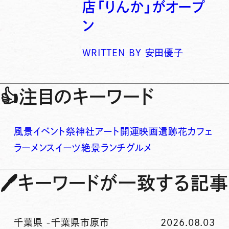
店「りんか」がオープ
ン
WRITTEN BY
安田優子
👍
注目のキーワード
風景
イベント
祭
神社
アート
開運
映画
遺跡
花
カフェ
ラーメン
スイーツ
絶景
ランチ
グルメ
🖊
キーワードが一致する記事
千葉県
-
千葉県市原市
2026.08.03