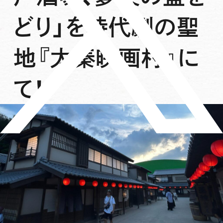
どり」を時代劇の聖
地『太秦映画村』に
て！