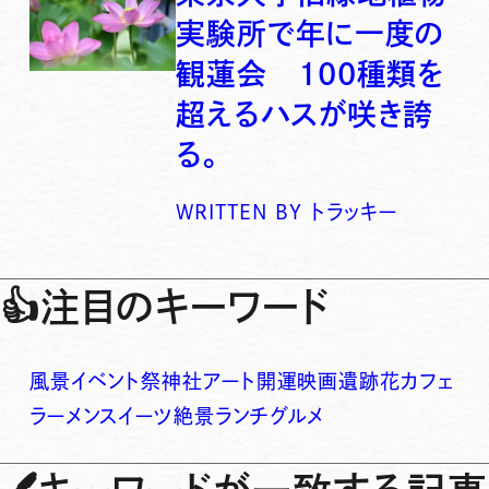
実験所で年に一度の
観蓮会 100種類を
超えるハスが咲き誇
る。
WRITTEN BY
トラッキー
👍
注目のキーワード
風景
イベント
祭
神社
アート
開運
映画
遺跡
花
カフェ
ラーメン
スイーツ
絶景
ランチ
グルメ