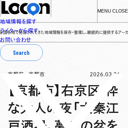
MENU
CLOSE
地域情報を探す
ライターから探す
地で発信されてきた地域情報を保存・整理し、継続的に提供するアーカイブサイト
お問い合わせ
Search
京都府
-
京都市
2026.03.26
【京都市】右京区 粋
な大人の夜「太秦江
戸酒場、夢夜の盆を