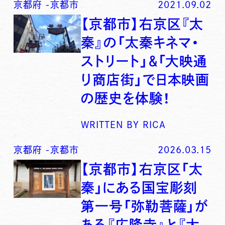
京都府
-
京都市
2021.09.02
【京都市】右京区『太
秦』の「太秦キネマ・
ストリート」＆「大映通
り商店街」で日本映画
の歴史を体験！
WRITTEN BY
RICA
京都府
-
京都市
2026.03.15
【京都市】右京区「太
秦」にある国宝彫刻
第一号「弥勒菩薩」が
ある『広隆寺』と『大