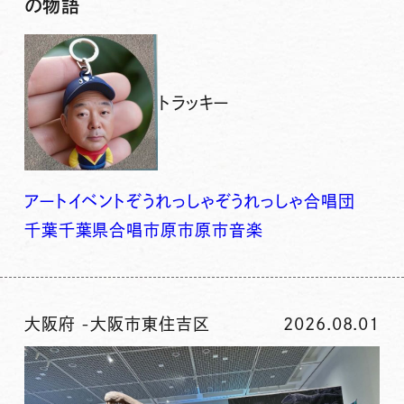
の物語
トラッキー
アート
イベント
ぞうれっしゃ
ぞうれっしゃ合唱団
千葉
千葉県
合唱
市原
市原市
音楽
大阪府
-
大阪市東住吉区
2026.08.01