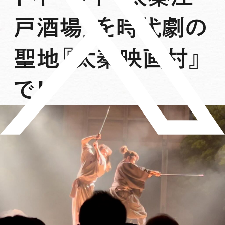
戸酒場」を時代劇の
聖地『太秦映画村』
で！