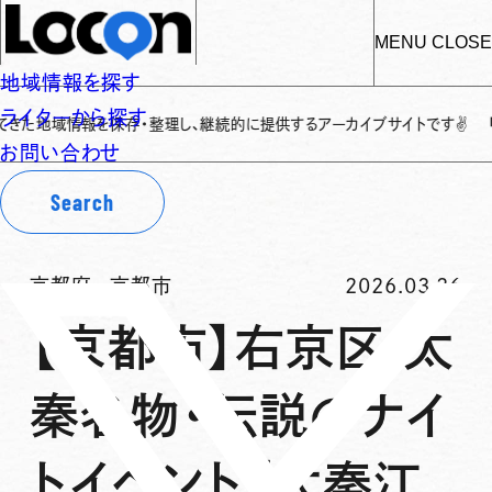
MENU
CLOSE
地域情報を探す
ライターから探す
報を保存・整理し、継続的に提供するアーカイブサイトです
✌
「Locon（ロ
お問い合わせ
Search
京都府
-
京都市
2026.03.26
【京都市】右京区 太
秦名物・伝説のナイ
トイベント「太秦江