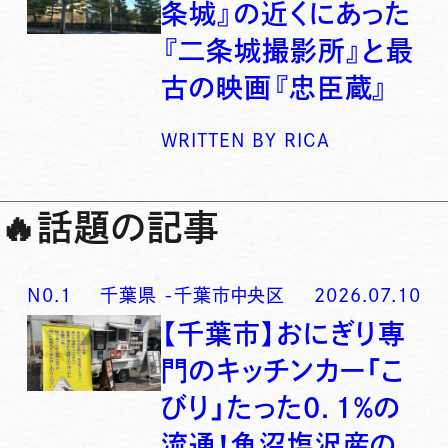
条城』の近くにあった
『二条城撮影所』と最
古の映画『忠臣蔵』
WRITTEN BY
RICA
🔥
話題の記事
N0.
1
千葉県
-
千葉市中央区
2026.07.10
【千葉市】おにぎり専
門のキッチンカー「こ
びり」たった0．1％の
流通！魚沼塩沢産の