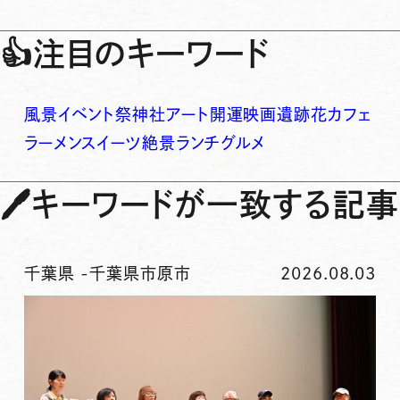
👍
注目のキーワード
風景
イベント
祭
神社
アート
開運
映画
遺跡
花
カフェ
ラーメン
スイーツ
絶景
ランチ
グルメ
🖊
キーワードが一致する記事
千葉県
-
千葉県市原市
2026.08.03