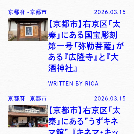
京都府
-
京都市
2026.03.15
【京都市】右京区「太
秦」にある国宝彫刻
第一号「弥勒菩薩」が
ある『広隆寺』と『大
酒神社』
WRITTEN BY
RICA
京都府
-
京都市
2026.03.15
【京都市】右京区「太
秦」にある”うずキネ
マ館” 『キネマ・キッ