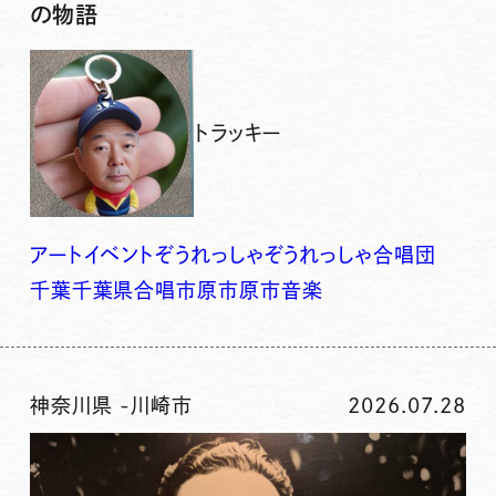
の物語
トラッキー
アート
イベント
ぞうれっしゃ
ぞうれっしゃ合唱団
千葉
千葉県
合唱
市原
市原市
音楽
神奈川県
-
川崎市
2026.07.28