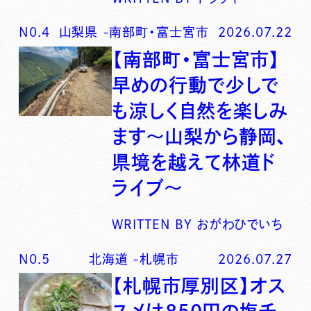
N0.
4
山梨県
-
南部町・富士宮市
2026.07.22
【南部町・富士宮市】
早めの行動で少しで
も涼しく自然を楽しみ
ます〜山梨から静岡、
県境を越えて林道ド
ライブ〜
WRITTEN BY
おがわひでいち
N0.
5
北海道
-
札幌市
2026.07.27
【札幌市厚別区】オス