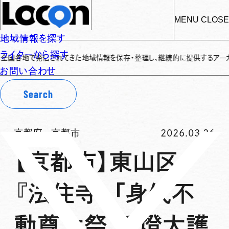
MENU
CLOSE
地域情報を探す
ライターから探す
地で発信されてきた地域情報を保存・整理し、継続的に提供するアーカイブサイト
お問い合わせ
Search
京都府
-
京都市
2026.03.26
【京都市】東山区
『法住寺』「身代不
動尊大祭 採燈大護