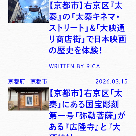
【京都市】右京区『太
秦』の「太秦キネマ・
ストリート」＆「大映通
り商店街」で日本映画
の歴史を体験！
WRITTEN BY
RICA
京都府
-
京都市
2026.03.15
【京都市】右京区「太
秦」にある国宝彫刻
第一号「弥勒菩薩」が
ある『広隆寺』と『大