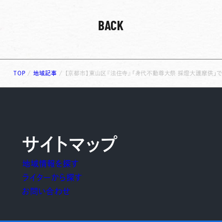
BACK
TOP
/
地域記事
/
【京都市】東山区『法住寺』「身代不動尊大祭 採燈大護摩供」
サイトマップ
地域情報を探す
ライターから探す
お問い合わせ