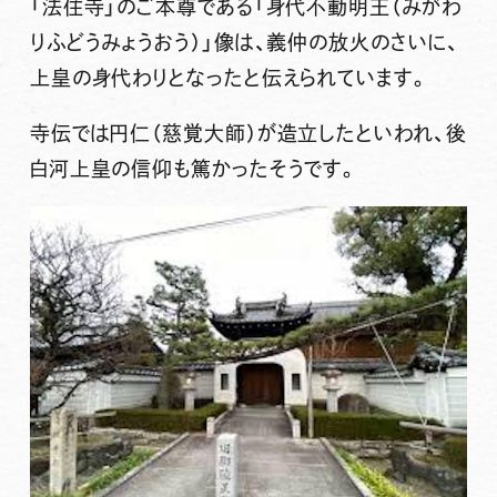
「法住寺」のご本尊である「
身代不動明王
（みがわ
りふどうみょうおう）」像は、義仲の放火のさいに、
上皇の身代わりとなったと伝えられています。
寺伝では円仁（慈覚大師）が造立したといわれ、後
白河上皇の信仰も篤かったそうです。