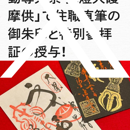
摩供」で住職直筆の
御朱印と特別参拝
証の授与！