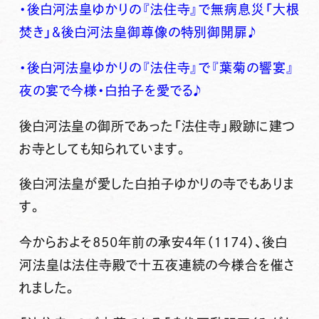
・後白河法皇ゆかりの『法住寺』で無病息災「大根
焚き」＆後白河法皇御尊像の特別御開扉♪
・後白河法皇ゆかりの『法住寺』で『葉菊の響宴』
夜の宴で今様・白拍子を愛でる♪
後白河法皇の御所であった「
法住寺」
殿跡に建つ
お寺としても知られています。
後白河法皇が愛した白拍子ゆかりの寺でもありま
す。
今からおよそ850年前の承安4年（1174）、後白
河法皇は
法住寺
殿で十五夜連続の今様合を催さ
れました。