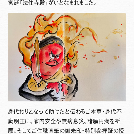
宮廷「法住寺殿」がいとなまれました。
身代わり
となって助けたと伝わるご本尊・
身代不
動明王
に、家内安全や無病息災、諸願円満を祈
願、そしてご住職直筆の
御朱印
・
特別参拝証の授