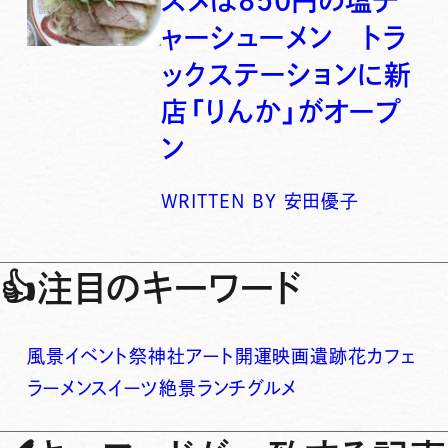
スメは850円の塩チ
ャーシューメン トラ
ックステーションに新
店「りんか」がオープ
ン
WRITTEN BY
安田優子
👍
注目のキーワード
風景
イベント
祭
神社
アート
開運
映画
遺跡
花
カフェ
ラーメン
スイーツ
絶景
ランチ
グルメ