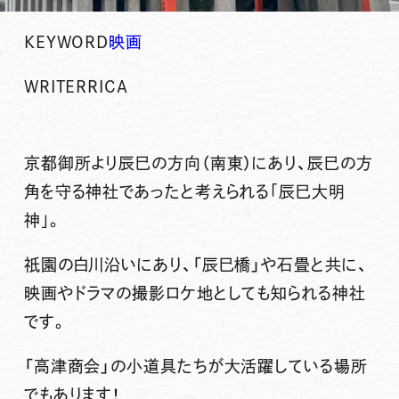
KEYWORD
映画
WRITER
RICA
京都御所より辰巳の方向（南東）にあり、
辰巳
の方
角を守る神社であったと考えられる｢
辰巳大明
神
｣。
祇園の白川沿いにあり、「辰巳橋」や石畳と共に、
映画やドラマの撮影ロケ地としても知られる神社
です。
「高津商会」の小道具たちが大活躍している場所
でもあります！