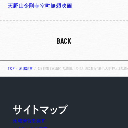
天野山金剛寺
室町無頼
映画
BACK
TOP
/
地域記事
/
【京都市】東山区 祇園白川のほとりにある『辰己大明神』は祇
サイトマップ
地域情報を探す