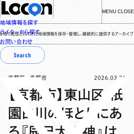
MENU
CLOSE
地域情報を探す
ライターから探す
発信されてきた地域情報を保存・整理し、継続的に提供するアーカイブサイトです
お問い合わせ
Search
京都府
-
京都市
2026.03.26
【京都市】東山区 祇
園白川のほとりにあ
る『辰己大明神』は