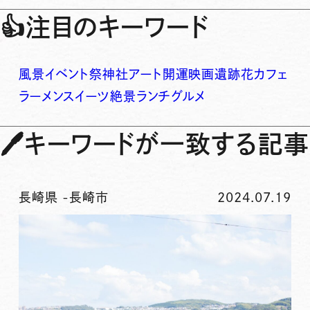
👍
注目のキーワード
風景
イベント
祭
神社
アート
開運
映画
遺跡
花
カフェ
ラーメン
スイーツ
絶景
ランチ
グルメ
🖊
キーワードが一致する記事
長崎県
-
長崎市
2024.07.19