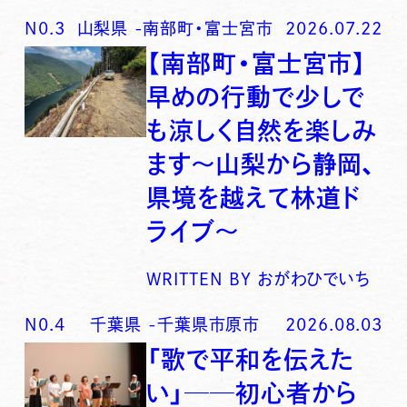
N0.
3
山梨県
-
南部町・富士宮市
2026.07.22
【南部町・富士宮市】
早めの行動で少しで
も涼しく自然を楽しみ
ます〜山梨から静岡、
県境を越えて林道ド
ライブ〜
WRITTEN BY
おがわひでいち
N0.
4
千葉県
-
千葉県市原市
2026.08.03
「歌で平和を伝えた
い」──初心者から