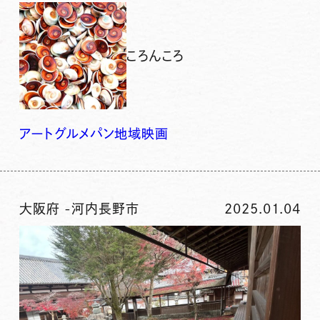
ころんころ
アート
グルメ
パン
地域
映画
大阪府
-
河内長野市
2025.01.04