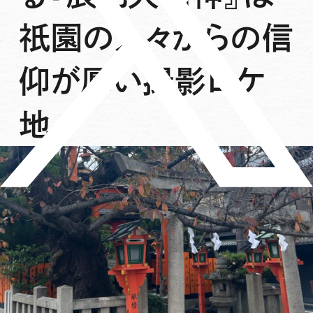
祇園の人々からの信
仰が厚い撮影ロケ
地