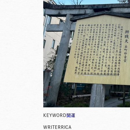
KEYWORD
開運
WRITER
RICA