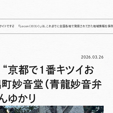
「Locon（ロコン）」は、これまでに全国各地で発信されてきた地域情報を保存・整理し、継
2026.03.26
 “京都で1番キツイお
出町妙音堂（青龍妙音弁
んゆかり