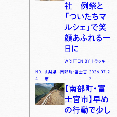
社 例祭と
「ついたちマ
ルシェ」で笑
顔あふれる一
日に
WRITTEN BY
トラッキー
N0.
山梨県
-
南部町・富士宮
2026.07.2
4
市
2
【南部町・富
士宮市】早め
の行動で少し