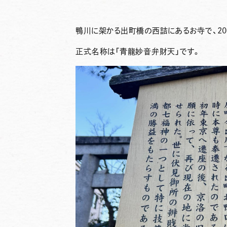
鴨川に架かる
出町
橋の西詰にあるお寺で、20
正式名称は「
青龍妙音弁財天
」です。