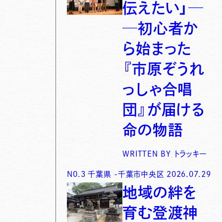
伝えたい」─
─初心者か
ら始まった
『市原ぞうれ
っしゃ合唱
団』が届ける
命の物語
WRITTEN BY
トラッキー
N0.
3
千葉県
-
千葉市中央区
2026.07.29
地域の絆を
育む登渡神