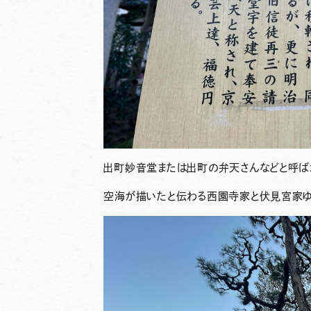
出町妙音堂
または出町の弁天さんなどと呼ば
空海が描いたと伝わる西園寺家と伏見宮家ゆ