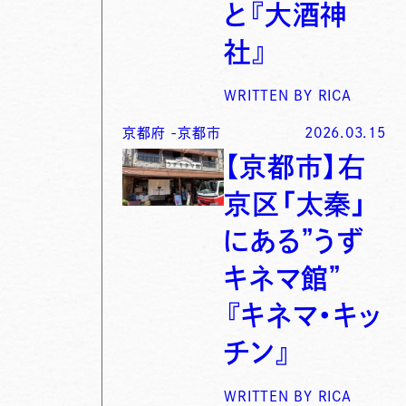
と『大酒神
社』
WRITTEN BY
RICA
京都府
-
京都市
2026.03.15
【京都市】右
京区「太秦」
にある”うず
キネマ館”
『キネマ・キッ
チン』
WRITTEN BY
RICA