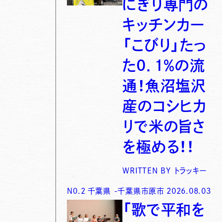
にぎり専門の
キッチンカー
「こびり」たっ
た0．1％の流
通！魚沼塩沢
産のコシヒカ
リで米の旨さ
を極める！！
WRITTEN BY
トラッキー
N0.
2
千葉県
-
千葉県市原市
2026.08.03
「歌で平和を