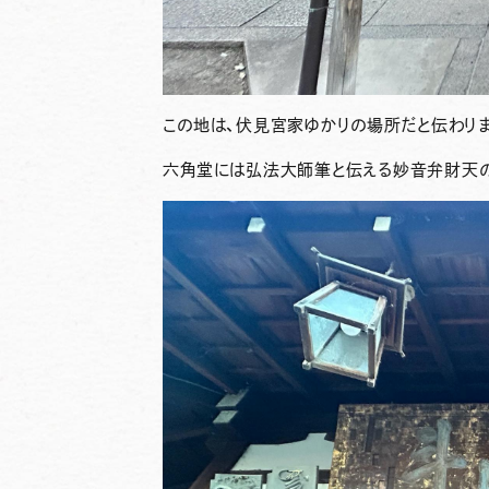
この地は、伏見宮家ゆかりの場所だと伝わり
六角堂には弘法大師筆と伝える
妙音
弁財天