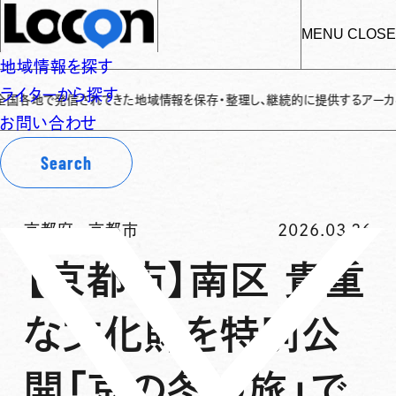
MENU
CLOSE
地域情報を探す
ライターから探す
で発信されてきた地域情報を保存・整理し、継続的に提供するアーカイブサイトで
お問い合わせ
Search
京都府
-
京都市
2026.03.26
【京都市】南区 貴重
な文化財を特別公
開「京の冬の旅」で