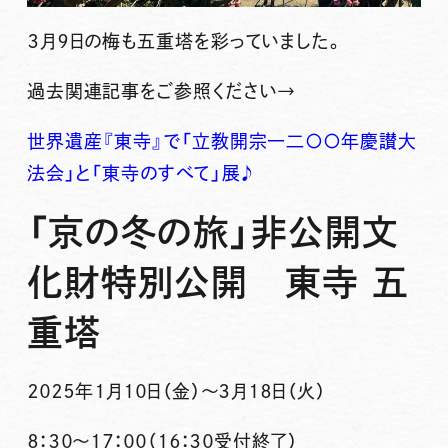
３月９日の梅も五重塔を彩っていました。
過去関連記事をご参照ください→
世界遺産『東寺』で「立教開宗一二〇〇年慶讃大
法会」と「東寺のすべて」展♪
「京の冬の旅」非公開文
化財特別公開 東寺 五
重塔
２０２５年１月１０日（金）～３月１８日（火）
８：３０～１７：００（１６：３０受付終了）