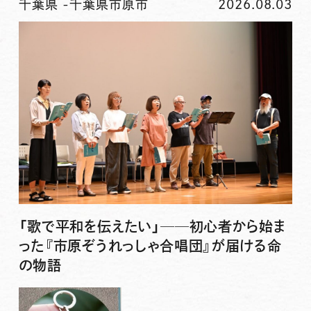
千葉県
-
千葉県市原市
2026.08.03
「歌で平和を伝えたい」──初心者から始ま
った『市原ぞうれっしゃ合唱団』が届ける命
の物語