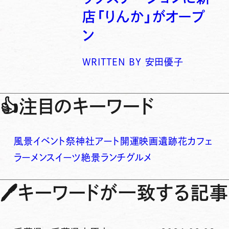
店「りんか」がオープ
ン
WRITTEN BY
安田優子
👍
注目のキーワード
風景
イベント
祭
神社
アート
開運
映画
遺跡
花
カフェ
ラーメン
スイーツ
絶景
ランチ
グルメ
🖊
キーワードが一致する記事