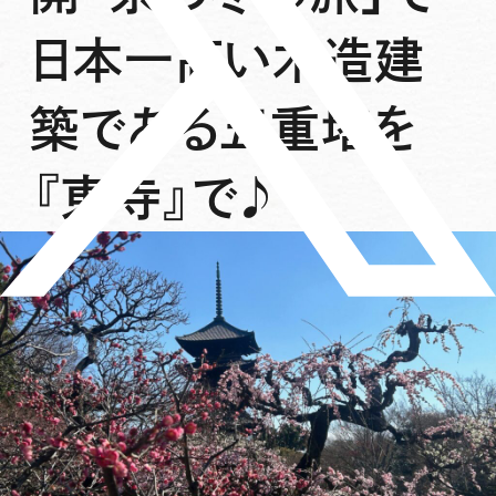
日本一高い木造建
築である五重塔を
『東寺』で♪