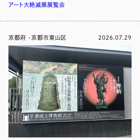
アート
大絶滅展
展覧会
京都府
-
京都市東山区
2026.07.29