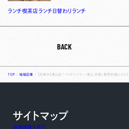
ランチ
喫茶店ランチ
日替わりランチ
BACK
TOP
/
地域記事
/
【京都市】東山区『バンヤンツリー・東山 京都』割烹料理レストラ
サイトマップ
地域情報を探す