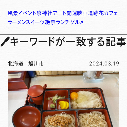
風景
イベント
祭
神社
アート
開運
映画
遺跡
花
カフェ
ラーメン
スイーツ
絶景
ランチ
グルメ
🖊
キーワードが一致する記事
北海道
-
旭川市
2024.03.19