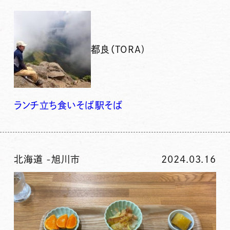
都良（TORA)
ランチ
立ち食いそば
駅そば
北海道
-
旭川市
2024.03.16