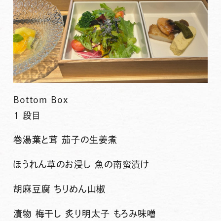
Bottom Box
1 段目
巻湯葉と茸 茄子の生姜煮
ほうれん草のお浸し 魚の南蛮漬け
胡麻豆腐 ちりめん山椒
漬物 梅干し 炙り明太子 もろみ味噌