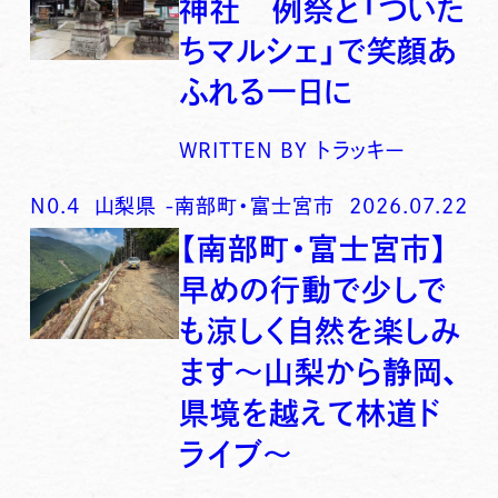
神社 例祭と「ついた
ちマルシェ」で笑顔あ
ふれる一日に
WRITTEN BY
トラッキー
N0.
4
山梨県
-
南部町・富士宮市
2026.07.22
【南部町・富士宮市】
早めの行動で少しで
も涼しく自然を楽しみ
ます〜山梨から静岡、
県境を越えて林道ド
ライブ〜