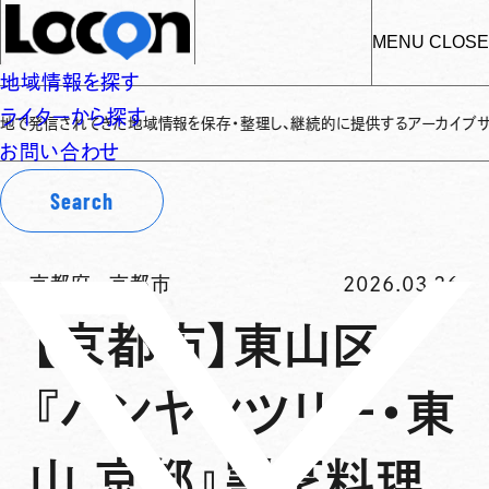
MENU
CLOSE
地域情報を探す
ライターから探す
れてきた地域情報を保存・整理し、継続的に提供するアーカイブサイトです
✌
お問い合わせ
Search
京都府
-
京都市
2026.03.26
【京都市】東山区
『バンヤンツリー・東
山 京都』割烹料理