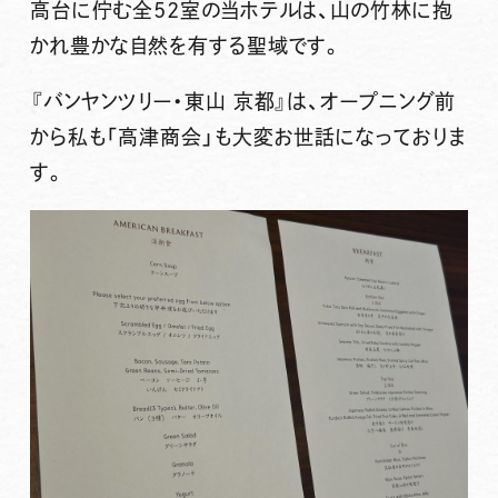
高台に佇む全52室の当ホテルは、山の竹林に抱
かれ豊かな自然を有する聖域です。
『
バンヤンツリー・東山 京都
』は、オープニング前
から私も「高津商会」も大変お世話になっておりま
す。