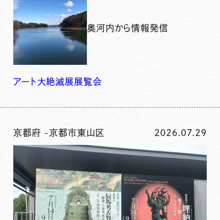
奥河内から情報発信
アート
大絶滅展
展覧会
京都府
-
京都市東山区
2026.07.29