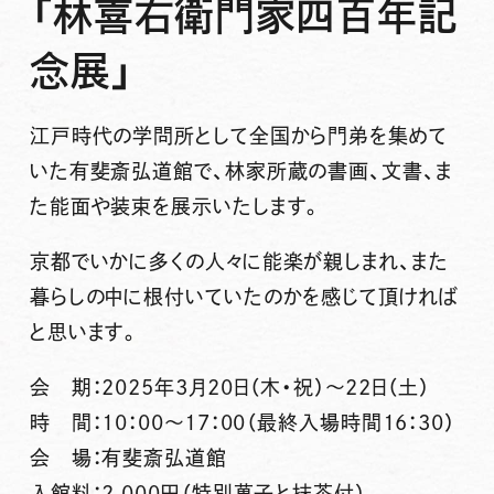
「林喜右衛門家四百年記
念展」
江戸時代の学問所として全国から門弟を集めて
いた有斐斎弘道館で、林家所蔵の書画、文書、ま
た能面や装束を展示いたします。
京都でいかに多くの人々に能楽が親しまれ、また
暮らしの中に根付いていたのかを感じて頂ければ
と思います。
会 期：2025年3月20日（木・祝）～22日（土）
時 間：10：00～17：00（最終入場時間16：30）
会 場：有斐斎弘道館
入館料：2,000円（特別菓子と抹茶付）