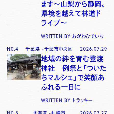
ます〜山梨から静岡、
県境を越えて林道ド
ライブ〜
WRITTEN BY
おがわひでいち
N0.
4
千葉県
-
千葉市中央区
2026.07.29
地域の絆を育む登渡
神社 例祭と「ついた
ちマルシェ」で笑顔あ
ふれる一日に
WRITTEN BY
トラッキー
N0.
5
北海道
-
札幌市
2026.07.27