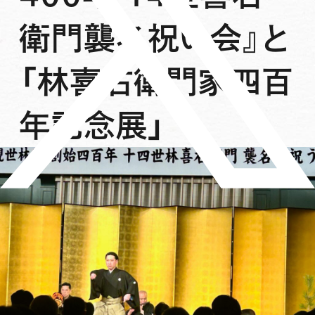
衛門襲名祝い会』と
「林喜右衛門家四百
年記念展」