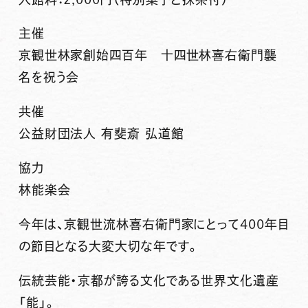
主催
京観世林家創始四百年 十四世林喜右衛門襲
名を祝う会
共催
公益財団法人 有斐斎 弘道館
協力
林能楽会
今年は、京観世流林喜右衛門家にとって400年目
の節目となる大変大切な年です。
伝統芸能・京都が誇る文化である世界文化遺産
「能」。