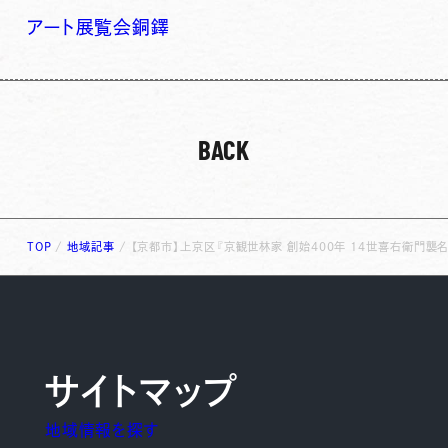
アート
展覧会
銅鐸
BACK
TOP
/
地域記事
/
【京都市】上京区『京観世林家 創始400年 14世喜右衛門襲
サイトマップ
地域情報を探す