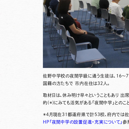
佐野中学校の夜間学級に通う生徒は、16～7
国籍の方たちで 市内在住は32人。
取材日は、休み明け早々ということもあり 出席
的(＊)にみても活気がある「夜間中学」とのこ
＊4月現在31都道府県で計53校、府内では
HP「夜間中学の設置促進・充実について」
参