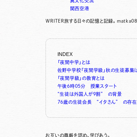
異文化交流
関西空港
WRITER
旅する日々の記憶と記録。matka0
INDEX
「夜間中学」とは
佐野中学校「夜間学級」秋の生徒募集
「夜間学級」の教育とは
午後6時05分 授業スタート
“生徒は外国人が9割” の背景
76歳の生徒会長 “イタさん” の存在
お互いの尊厳を認め、学びあう。