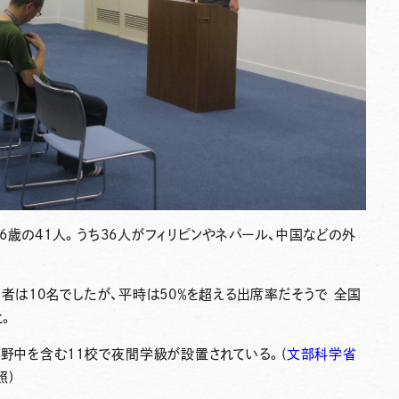
6歳の41人。うち36人がフィリピンやネパール、中国などの外
者は10名でしたが、平時は50％を超える出席率だそうで 全国
と。
佐野中を含む11校で夜間学級が設置されている。(
文部科学省
照)