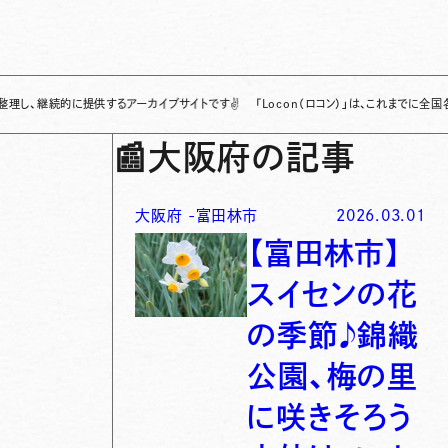
続的に提供するアーカイブサイトです
✌
「Locon（ロコン）」は、これまでに全国各地で発
📰
大阪府の記事
大阪府
-
富田林市
2026.03.01
【富田林市】
スイセンの花
の季節♪錦織
公園、梅の里
に咲きそろう