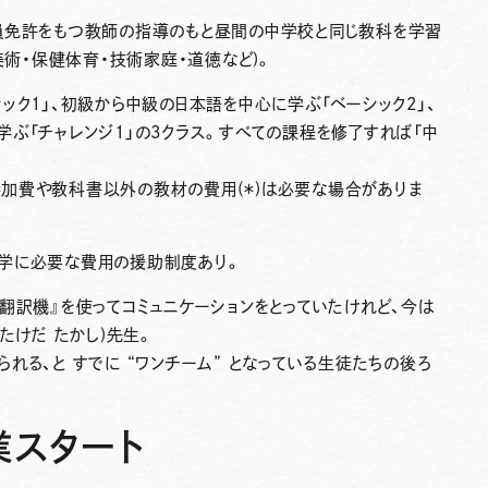
員免許をもつ教師の指導のもと昼間の中学校と同じ教科を学習
美術・保健体育・技術家庭・道徳など)。
ック1」
、
初級から中級の日本語を中心に学ぶ「ベーシック2」
、
ぶ「チャレンジ1」
の3クラス。すべての課程を修了すれば「中
加費や教科書以外の教材の費用(＊)は必要な場合がありま
学に必要な費用の援助制度あり。
翻訳機』を使ってコミュニケーションをとっていたけれど、今は
たけだ たかし)先生。
れる、と すでに “ワンチーム” となっている生徒たちの後ろ
業スタート