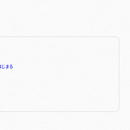
8
はじまる