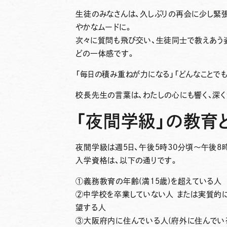
生徒のみなさんは、久しぶりの再会に少し緊
やかなムードに。
次々に質問も飛び交い、生徒同士で教えあう
どの一体感です。
「毎日の積み重ねが力になる」「どんなことでも
校長先生の言葉は、わたしの心にも響く、深く
「夜間学級」の教育
夜間学級は週5日、午後5時30分頃～午後8
入学資格は、以下の通りです。
①義務教育の年齢(満15歳)を超えている
②中学校を卒業していない人 または実質的
望する人
③大阪府内に住んでいる人(府外に住んでい