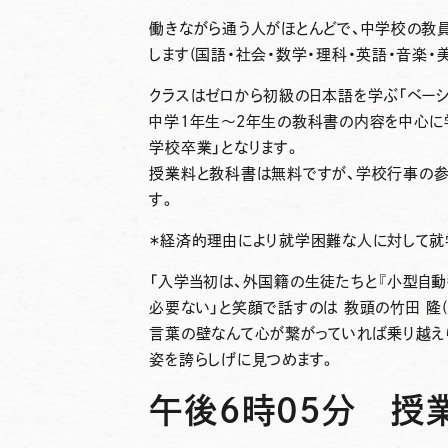
働きながら通う人がほとんどで、中学校の教
します(国語・社会・数学・理科・英語・音楽・
クラスは
ゼロから初級の日本語を学ぶ「ベーシ
中学1年生～2年生の教科書の内容を中心に学
学校卒業」となります。
授業料と教科書は無料
ですが、学校行事の参
す。
＊経済的理由により就学困難な人に対して就
「入学当初は、外国籍の生徒たちと『小型自動
必要ない」と笑顔で話すのは 教頭の竹田 隆(
言葉の壁なんて心が繋がっていれば乗り越えら
姿を誇らしげに見つめます。
午後6時05分 授