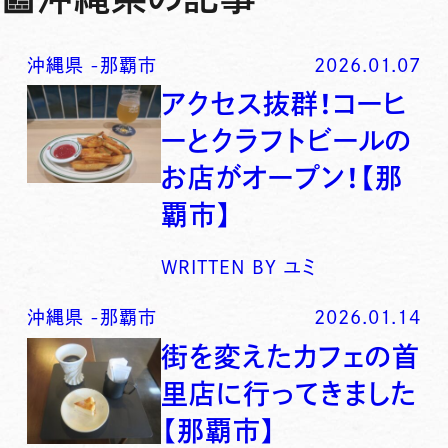
沖縄県
-
那覇市
2026.01.07
アクセス抜群！コーヒ
ーとクラフトビールの
お店がオープン！【那
覇市】
WRITTEN BY
ユミ
沖縄県
-
那覇市
2026.01.14
街を変えたカフェの首
里店に行ってきました
【那覇市】