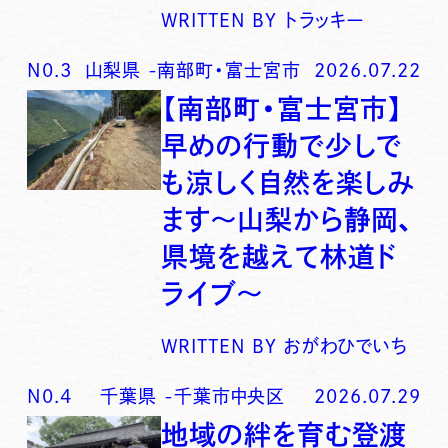
WRITTEN BY
トラッキー
N0.
3
山梨県
-
南部町・富士宮市
2026.07.22
【南部町・富士宮市】
早めの行動で少しで
も涼しく自然を楽しみ
ます〜山梨から静岡、
県境を越えて林道ド
ライブ〜
WRITTEN BY
おがわひでいち
N0.
4
千葉県
-
千葉市中央区
2026.07.29
地域の絆を育む登渡