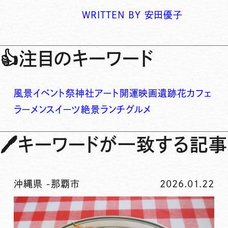
WRITTEN BY
安田優子
👍
注目のキーワード
風景
イベント
祭
神社
アート
開運
映画
遺跡
花
カフェ
ラーメン
スイーツ
絶景
ランチ
グルメ
🖊
キーワードが一致する記事
沖縄県
-
那覇市
2026.01.22