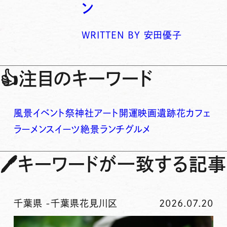
ン
WRITTEN BY
安田優子
👍
注目のキーワード
風景
イベント
祭
神社
アート
開運
映画
遺跡
花
カフェ
ラーメン
スイーツ
絶景
ランチ
グルメ
🖊
キーワードが一致する記事
千葉県
-
千葉県花見川区
2026.07.20