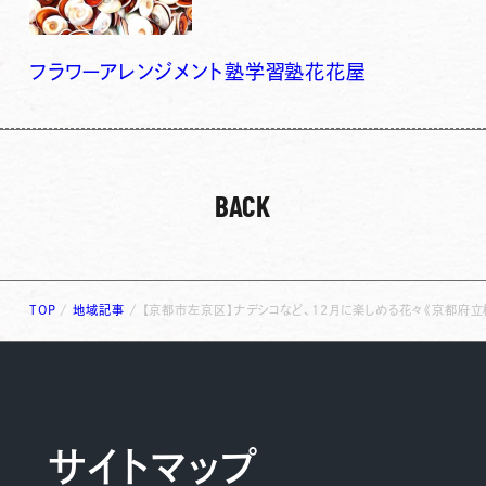
フラワーアレンジメント
塾
学習塾
花
花屋
BACK
TOP
/
地域記事
/
【京都市左京区】ナデシコなど、12月に楽しめる花々《京都府立
サイトマップ