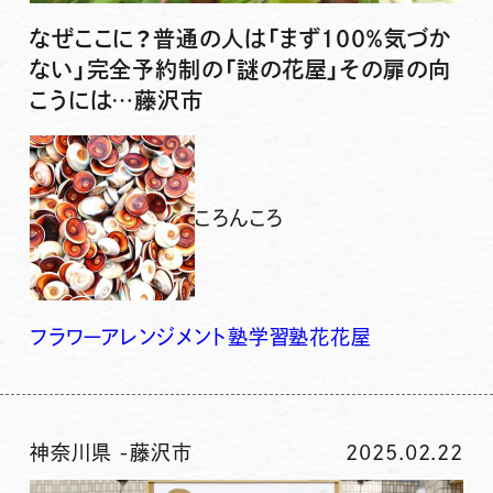
なぜここに？普通の人は「まず100％気づか
ない」完全予約制の「謎の花屋」その扉の向
こうには…藤沢市
ころんころ
フラワーアレンジメント
塾
学習塾
花
花屋
神奈川県
-
藤沢市
2025.02.22