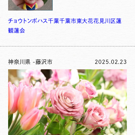
チョウトンボ
ハス
千葉
千葉市
東大
花
花見川区
蓮
観蓮会
神奈川県
-
藤沢市
2025.02.23