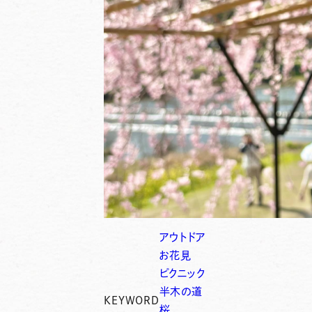
アウトドア
お花見
ピクニック
半木の道
KEYWORD
桜