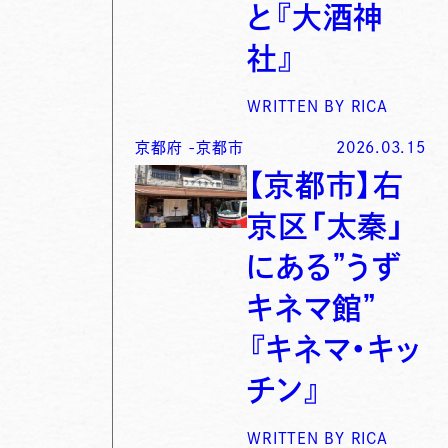
と『大酒神
社』
WRITTEN BY
RICA
京都府
-
京都市
2026.03.15
【京都市】右
京区「太秦」
にある”うず
キネマ館”
『キネマ・キッ
チン』
WRITTEN BY
RICA