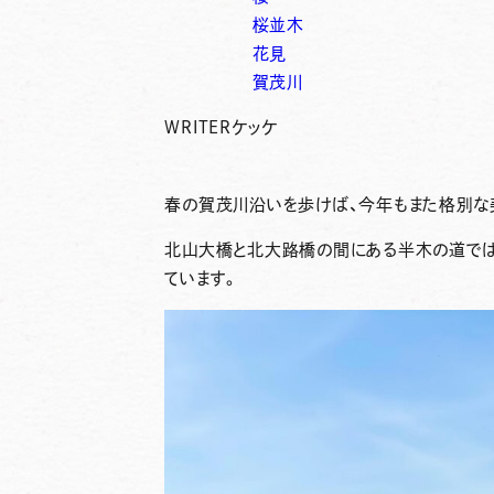
桜並木
花見
賀茂川
WRITER
ケッケ
春の賀茂川沿いを歩けば、今年もまた格別な
北山大橋と北大路橋の間にある半木の道では
ています。