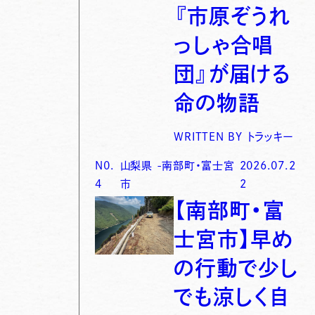
『市原ぞうれ
っしゃ合唱
団』が届ける
命の物語
WRITTEN BY
トラッキー
N0.
山梨県
-
南部町・富士宮
2026.07.2
4
市
2
【南部町・富
士宮市】早め
の行動で少し
でも涼しく自