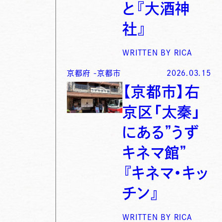
と『大酒神
社』
WRITTEN BY
RICA
京都府
-
京都市
2026.03.15
【京都市】右
京区「太秦」
にある”うず
キネマ館”
『キネマ・キッ
チン』
WRITTEN BY
RICA