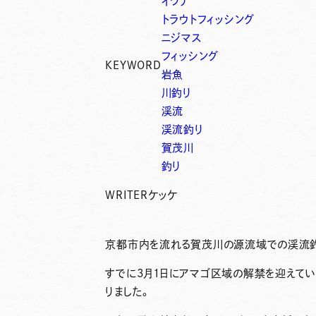
イワナ
トラウトフィッシング
ニジマス
フィッシング
KEYWORD
岩魚
川釣り
渓流
渓流釣り
賀茂川
釣り
WRITER
ケッケ
京都市内を流れる賀茂川の源流域での渓流
すでに3月1日にアマゴ区域の解禁を迎えてい
りました。