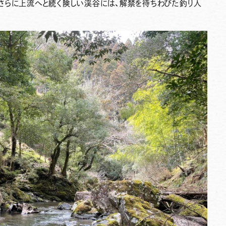
さらに上流へと続く険しい渓谷には、解禁を待ちわびた釣り人