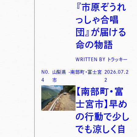
『市原ぞうれ
っしゃ合唱
団』が届ける
命の物語
WRITTEN BY
トラッキー
N0.
山梨県
-
南部町・富士宮
2026.07.2
4
市
2
【南部町・富
士宮市】早め
の行動で少し
でも涼しく自