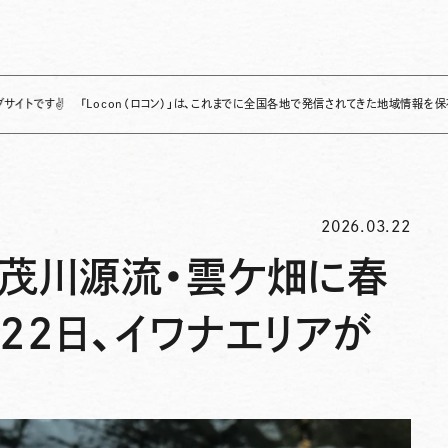
「Locon（ロコン）」は、これまでに全国各地で発信されてきた地域情報を保存・整理し
2026.03.22
賀茂川源流・雲ケ畑に春
22日、イワナエリアが