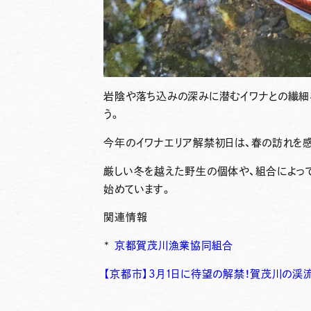
岩陰や落ち込みの深みに潜むイワナとの繊細
う。
今年のイワナエリア解禁初日は、春の訪れを
厳しい冬を越えた野生の個体や、組合によっ
始めています。
関連情報
*
京都賀茂川漁業協同組合
【京都市】3月1日に待望の解禁！賀茂川の渓