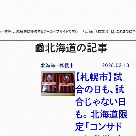
、継続的に提供するアーカイブサイトです
✌
「Locon（ロコン）」は、これまでに全国各地
📰
北海道の記事
北海道
-
札幌市
2026.02.13
【札幌市】試
合の日も、試
合じゃない日
も。北海道限
定「コンサド