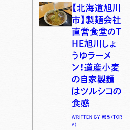
【北海道旭川
市】製麺会社
直営食堂のT
HE旭川しょ
うゆラーメ
ン！道産小麦
の自家製麺
はツルシコの
食感
WRITTEN BY
都良（TOR
A)