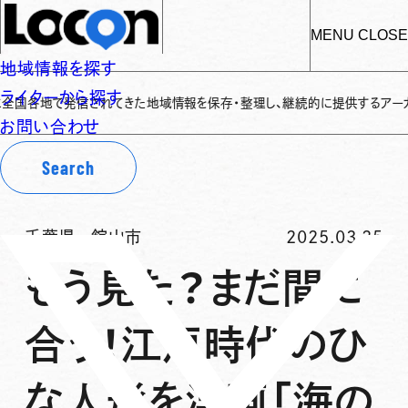
MENU
CLOSE
地域情報を探す
ライターから探す
地で発信されてきた地域情報を保存・整理し、継続的に提供するアーカイブサイト
お問い合わせ
Search
千葉県
-
館山市
2025.03.25
もう見た？まだ間に
合う！江戸時代のひ
な人形を洋画「海の