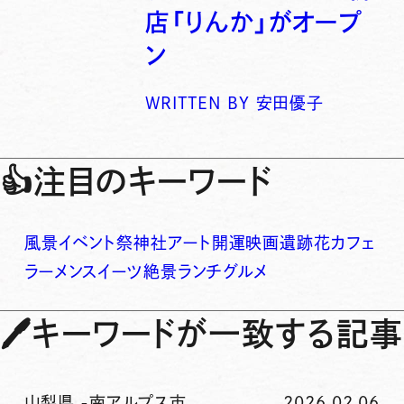
店「りんか」がオープ
ン
WRITTEN BY
安田優子
👍
注目のキーワード
風景
イベント
祭
神社
アート
開運
映画
遺跡
花
カフェ
ラーメン
スイーツ
絶景
ランチ
グルメ
🖊
キーワードが一致する記事
山梨県
-
南アルプス市
2026.02.06