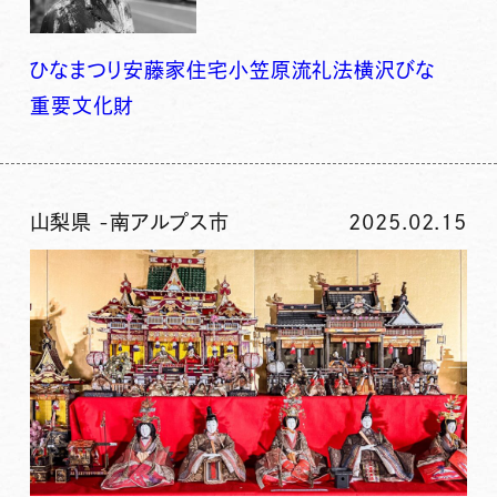
ひなまつり
安藤家住宅
小笠原流礼法
横沢びな
重要文化財
山梨県
-
南アルプス市
2025.02.15