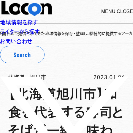
MENU
CLOSE
地域情報を探す
ライターから探す
地で発信されてきた地域情報を保存・整理し、継続的に提供するアーカイブサイトで
お問い合わせ
Search
北海道
-
旭川市
2023.01.06
【北海道旭川市】和
食を代表する寿司と
そばが一緒に味わ