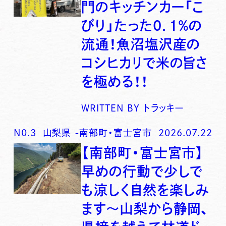
門のキッチンカー「こ
びり」たった0．1％の
流通！魚沼塩沢産の
コシヒカリで米の旨さ
を極める！！
WRITTEN BY
トラッキー
N0.
3
山梨県
-
南部町・富士宮市
2026.07.22
【南部町・富士宮市】
早めの行動で少しで
も涼しく自然を楽しみ
ます〜山梨から静岡、