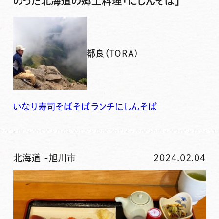
のった北海道の郷土料理「にしんそば」
都良（TORA)
いなり寿司
そば
そばランチ
にしんそば
北海道
-
旭川市
2024.02.04