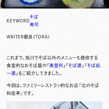
そば
KEYWORD
寿司
WRITER
都良（TORA)
これまで、旭川でそば以外のメニューも提供する
食堂的なおそば屋の「
美登利
」「
そば源
」「
そば処
一源
」をご紹介してきました。
今回は、ファミリーレストラン的なお店
『北のそば
和佳亭』
です。