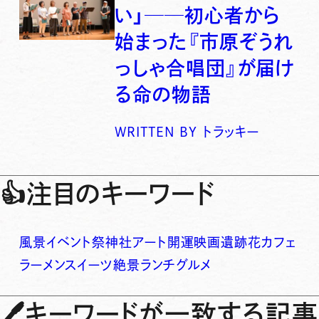
い」──初心者から
始まった『市原ぞうれ
っしゃ合唱団』が届け
る命の物語
WRITTEN BY
トラッキー
👍
注目のキーワード
風景
イベント
祭
神社
アート
開運
映画
遺跡
花
カフェ
ラーメン
スイーツ
絶景
ランチ
グルメ
🖊
キーワードが一致する記事