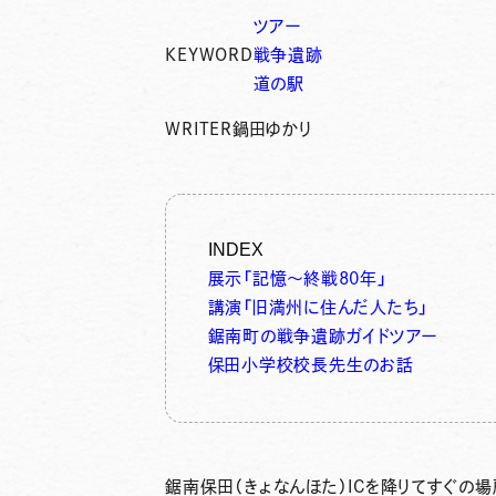
ツアー
KEYWORD
戦争遺跡
道の駅
WRITER
鍋田ゆかり
INDEX
展示「記憶～終戦80年」
講演「旧満州に住んだ人たち」
鋸南町の戦争遺跡ガイドツアー
保田小学校校長先生のお話
鋸南保田（きょなんほた）ICを降りてすぐの