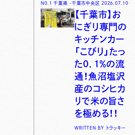
N0.
1
千葉県
-
千葉市中央区
2026.07.10
【千葉市】お
にぎり専門の
キッチンカー
「こびり」たっ
た0．1％の流
通！魚沼塩沢
産のコシヒカ
リで米の旨さ
を極める！！
WRITTEN BY
トラッキー