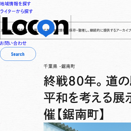
地域情報を探す
ライターから探す
に全国各地で発信されてきた地域情報を保存・整理し、継続的に提供するアーカイブサイトです
✌
お問い合わせ
Search
千葉県
-
鋸南町
終戦80年。道
平和を考える展
催【鋸南町】