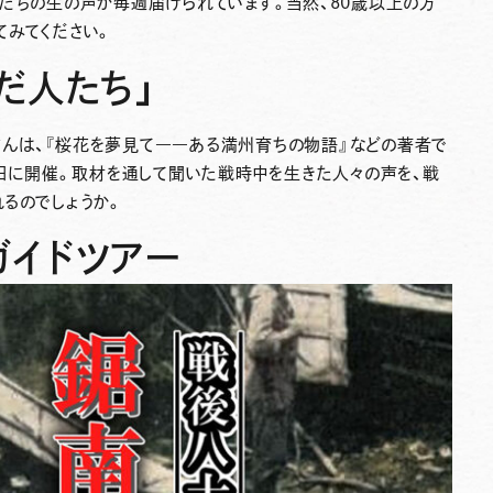
たちの生の声が毎週届けられています。当然、80歳以上の方
てみてください。
だ人たち」
んは、『桜花を夢見て――ある満州育ちの物語』などの著者で
0日に開催。取材を通して聞いた戦時中を生きた人々の声を、戦
るのでしょうか。
イドツアー