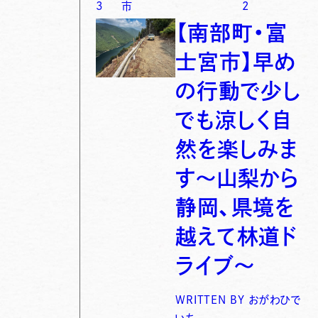
3
市
2
【南部町・富
士宮市】早め
の行動で少し
でも涼しく自
然を楽しみま
す〜山梨から
静岡、県境を
越えて林道ド
ライブ〜
WRITTEN BY
おがわひで