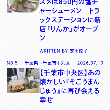
スメは850円の塩チ
ャーシューメン トラ
ックステーションに新
店「りんか」がオープ
ン
WRITTEN BY
安田優子
N0.
5
千葉県
-
千葉市中央区
2026.07.10
【千葉市中央区】あの
懐かしい『そごうまん
じゅう』に再び会える
幸せ