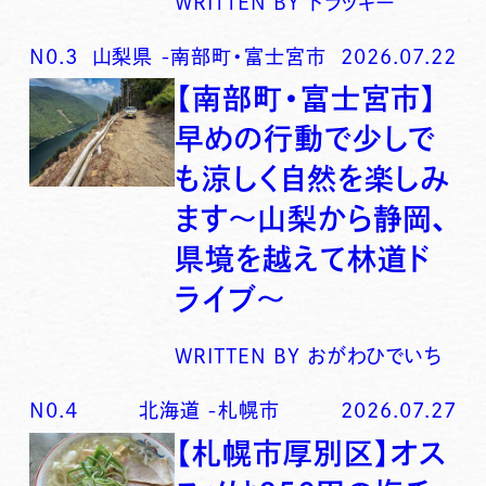
WRITTEN BY
トラッキー
N0.
3
山梨県
-
南部町・富士宮市
2026.07.22
【南部町・富士宮市】
早めの行動で少しで
も涼しく自然を楽しみ
ます〜山梨から静岡、
県境を越えて林道ド
ライブ〜
WRITTEN BY
おがわひでいち
N0.
4
北海道
-
札幌市
2026.07.27
【札幌市厚別区】オス