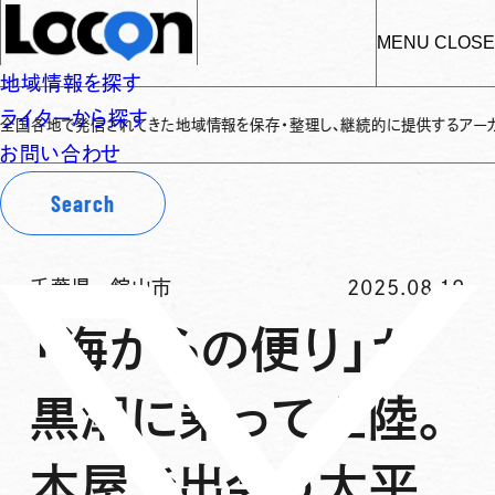
MENU
CLOSE
地域情報を探す
ライターから探す
地で発信されてきた地域情報を保存・整理し、継続的に提供するアーカイブサイトで
お問い合わせ
Search
千葉県
-
館山市
2025.08.19
「海からの便り」が
黒潮に乗って上陸。
本屋で出会う太平