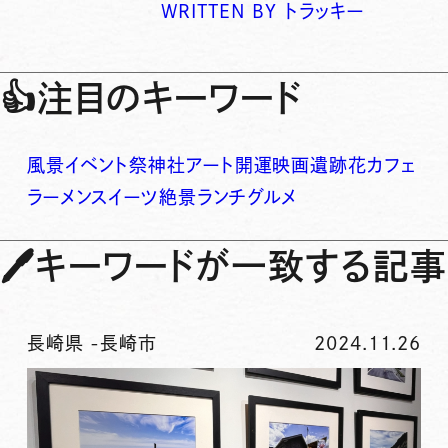
WRITTEN BY
トラッキー
👍
注目のキーワード
風景
イベント
祭
神社
アート
開運
映画
遺跡
花
カフェ
ラーメン
スイーツ
絶景
ランチ
グルメ
🖊
キーワードが一致する記事
長崎県
-
長崎市
2024.11.26