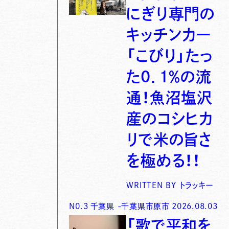
にぎり専門の
キッチンカー
「こびり」たっ
た0．1％の流
通！魚沼塩沢
産のコシヒカ
リで米の旨さ
を極める！！
WRITTEN BY
トラッキー
N0.
3
千葉県
-
千葉県市原市
2026.08.03
「歌で平和を