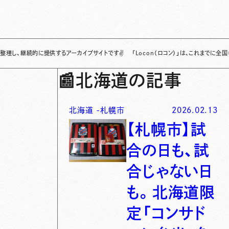
続的に提供するアーカイブサイトです
✌
「Locon（ロコン）」は、これまでに全国各地で発
📰
北海道の記事
北海道
-
札幌市
2026.02.13
【札幌市】試
合の日も、試
合じゃない日
も。北海道限
定「コンサド