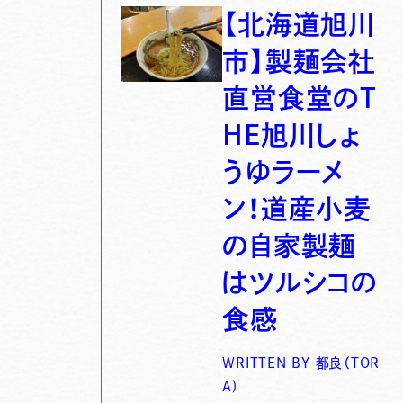
【北海道旭川
市】製麺会社
直営食堂のT
HE旭川しょ
うゆラーメ
ン！道産小麦
の自家製麺
はツルシコの
食感
WRITTEN BY
都良（TOR
A)