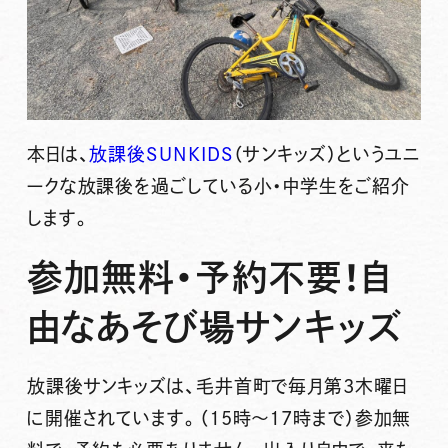
本日は、
放課後SUNKIDS
（サンキッズ）という
ユニ
ークな放課後
を過ごしている小・中学生をご紹介
します。
参加無料・予約不要！自
由なあそび場サンキッズ
放課後サンキッズは、
毛井首町
で
毎月第3木曜日
に開催されています。（15時～17時まで）
参加無