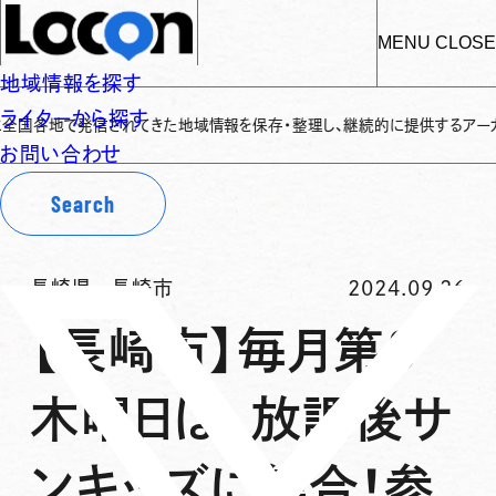
MENU
CLOSE
地域情報を探す
ライターから探す
発信されてきた地域情報を保存・整理し、継続的に提供するアーカイブサイトです
お問い合わせ
Search
長崎県
-
長崎市
2024.09.26
【長崎市】毎月第3
木曜日は、放課後サ
ンキッズに集合！参