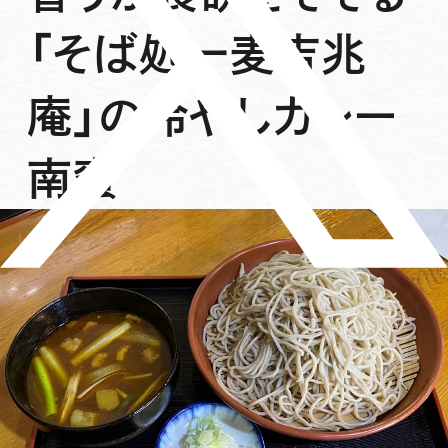
「そば処一麦吉兆
庵」の冷やしカレー
南蛮