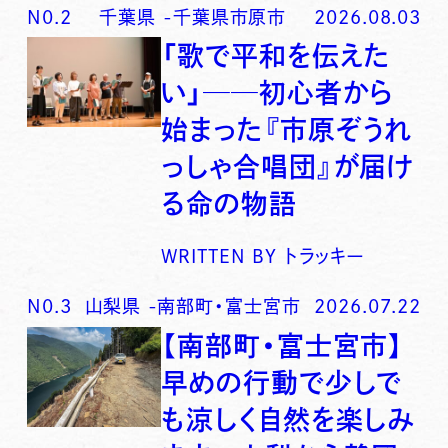
N0.
2
千葉県
-
千葉県市原市
2026.08.03
「歌で平和を伝えた
い」──初心者から
始まった『市原ぞうれ
っしゃ合唱団』が届け
る命の物語
WRITTEN BY
トラッキー
N0.
3
山梨県
-
南部町・富士宮市
2026.07.22
【南部町・富士宮市】
早めの行動で少しで
も涼しく自然を楽しみ