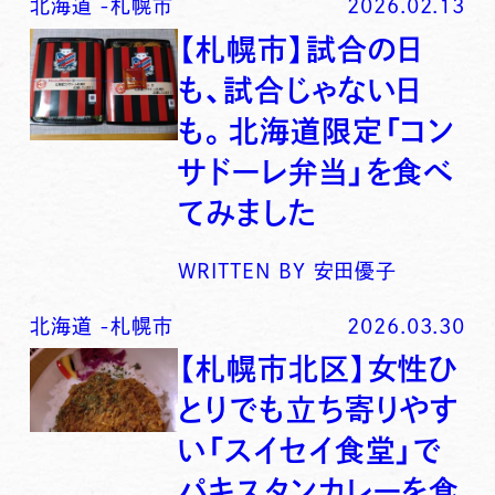
北海道
-
札幌市
2026.02.13
【札幌市】試合の日
も、試合じゃない日
も。北海道限定「コン
サドーレ弁当」を食べ
てみました
WRITTEN BY
安田優子
北海道
-
札幌市
2026.03.30
【札幌市北区】女性ひ
とりでも立ち寄りやす
い「スイセイ食堂」で
パキスタンカレーを食