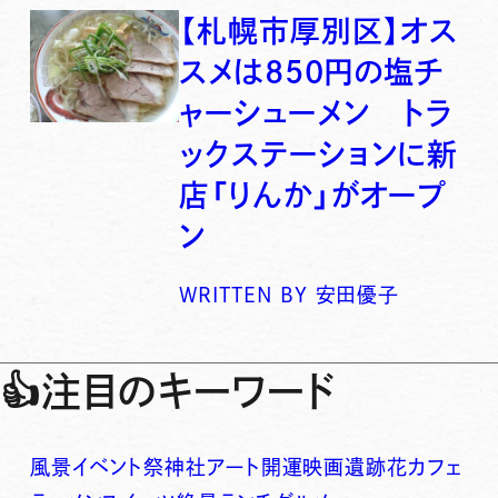
【札幌市厚別区】オス
スメは850円の塩チ
ャーシューメン トラ
ックステーションに新
店「りんか」がオープ
ン
WRITTEN BY
安田優子
👍
注目のキーワード
風景
イベント
祭
神社
アート
開運
映画
遺跡
花
カフェ