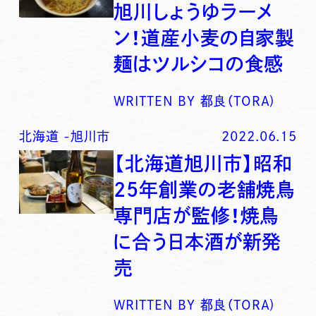
旭川しょうゆラーメ
ン！道産小麦の自家製
麺はツルシコの食感
WRITTEN BY
都良（TORA)
北海道
-
旭川市
2022.06.15
【北海道旭川市】昭和
25年創業の老舗焼鳥
専門店が監修！焼鳥
に合う日本酒が新発
売
WRITTEN BY
都良（TORA)