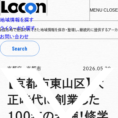
MENU
CLOSE
地域情報を探す
ライターから探す
発信されてきた地域情報を保存・整理し、継続的に提供するアーカイブサイトです
お問い合わせ
Search
京都府
-
京都市
2026.05.20
【京都市東山区】大
正時代に創業した
100年の老舗！修学