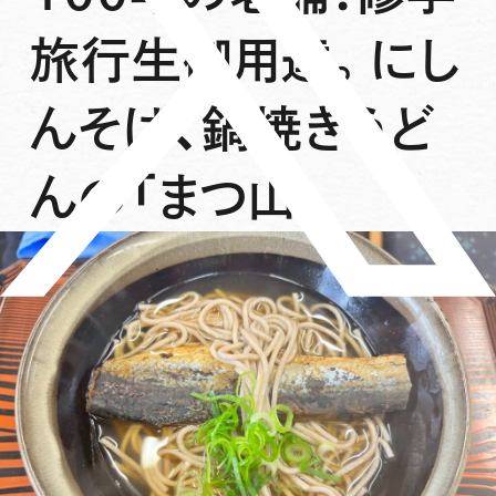
旅行生御用達。にし
んそば、鍋焼きうど
んの「まつ山」