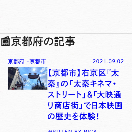
📰
京都府の記事
京都府
-
京都市
2021.09.02
【京都市】右京区『太
秦』の「太秦キネマ・
ストリート」＆「大映通
り商店街」で日本映画
の歴史を体験！
WRITTEN BY
RICA