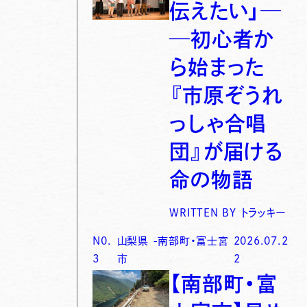
伝えたい」─
─初心者か
ら始まった
『市原ぞうれ
っしゃ合唱
団』が届ける
命の物語
WRITTEN BY
トラッキー
N0.
山梨県
-
南部町・富士宮
2026.07.2
3
市
2
【南部町・富