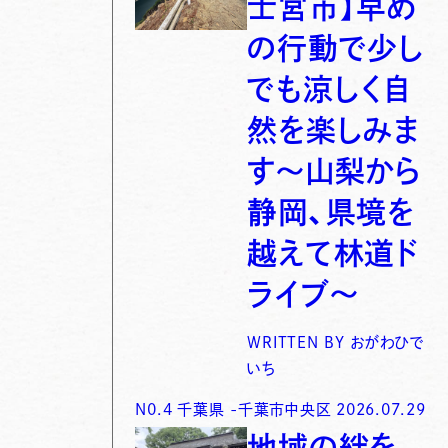
士宮市】早め
の行動で少し
でも涼しく自
然を楽しみま
す〜山梨から
静岡、県境を
越えて林道ド
ライブ〜
WRITTEN BY
おがわひで
いち
N0.
4
千葉県
-
千葉市中央区
2026.07.29
地域の絆を