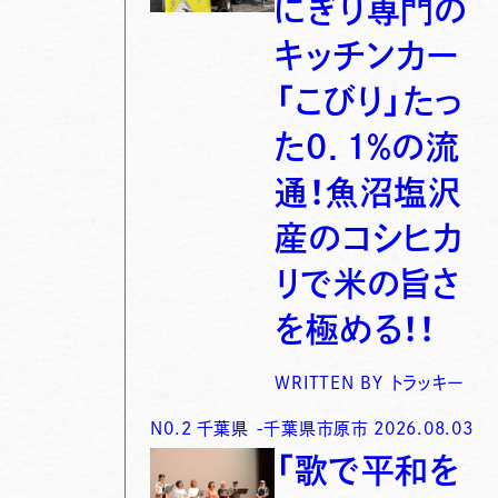
にぎり専門の
キッチンカー
「こびり」たっ
た0．1％の流
通！魚沼塩沢
産のコシヒカ
リで米の旨さ
を極める！！
WRITTEN BY
トラッキー
N0.
2
千葉県
-
千葉県市原市
2026.08.03
「歌で平和を