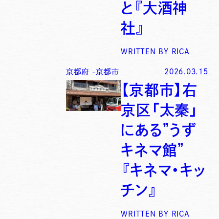
と『大酒神
社』
WRITTEN BY
RICA
京都府
-
京都市
2026.03.15
【京都市】右
京区「太秦」
にある”うず
キネマ館”
『キネマ・キッ
チン』
WRITTEN BY
RICA