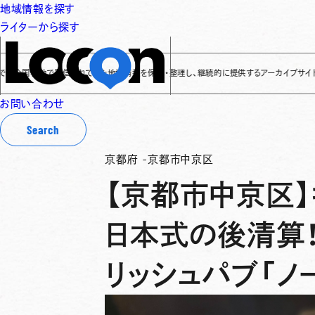
地域情報を探す
ライターから探す
各地で発信されてきた地域情報を保存・整理し、継続的に提供するアーカイブサイトです
✌
「L
お問い合わせ
Search
京都府
-
京都市中京区
【京都市中京区】
日本式の後清算
リッシュパブ「ノ