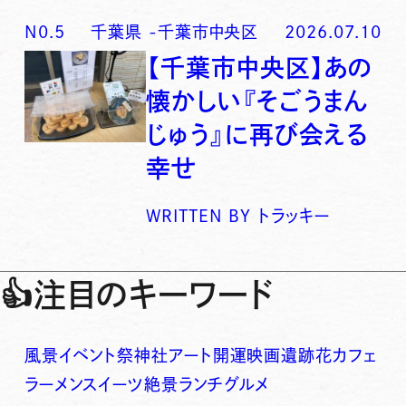
N0.
5
千葉県
-
千葉市中央区
2026.07.10
【千葉市中央区】あの
懐かしい『そごうまん
じゅう』に再び会える
幸せ
WRITTEN BY
トラッキー
👍
注目のキーワード
風景
イベント
祭
神社
アート
開運
映画
遺跡
花
カフェ
ラーメン
スイーツ
絶景
ランチ
グルメ