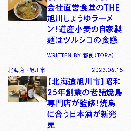
会社直営食堂のTHE
旭川しょうゆラーメ
ン！道産小麦の自家製
麺はツルシコの食感
WRITTEN BY
都良（TORA)
北海道
-
旭川市
2022.06.15
【北海道旭川市】昭和
25年創業の老舗焼鳥
専門店が監修！焼鳥
に合う日本酒が新発
売