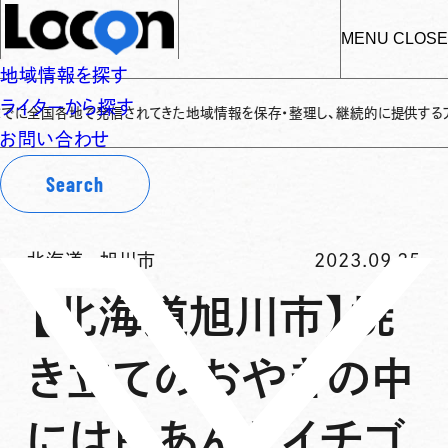
MENU
CLOSE
地域情報を探す
ライターから探す
全国各地で発信されてきた地域情報を保存・整理し、継続的に提供するアーカイブ
お問い合わせ
Search
北海道
-
旭川市
2023.09.25
【北海道旭川市】焼
き立てのおやきの中
には白あんとイチゴ