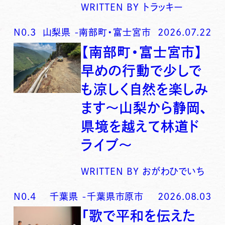
WRITTEN BY
トラッキー
N0.
3
山梨県
-
南部町・富士宮市
2026.07.22
【南部町・富士宮市】
早めの行動で少しで
も涼しく自然を楽しみ
ます〜山梨から静岡、
県境を越えて林道ド
ライブ〜
WRITTEN BY
おがわひでいち
N0.
4
千葉県
-
千葉県市原市
2026.08.03
「歌で平和を伝えた