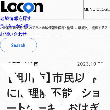
MENU
CLOSE
地域情報を探す
ライターから探す
国各地で発信されてきた地域情報を保存・整理し、継続的に提供するアーカイブサ
お問い合わせ
Search
北海道
-
旭川市
2023.10.05
【旭川市】市民以外
には理解不能。ショ
ートケーキでおはぎ