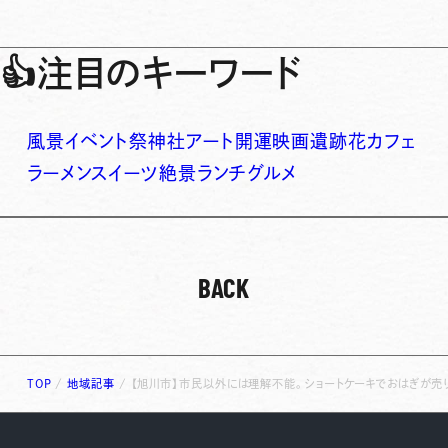
👍
注目のキーワード
風景
イベント
祭
神社
アート
開運
映画
遺跡
花
カフェ
ラーメン
スイーツ
絶景
ランチ
グルメ
BACK
TOP
/
地域記事
/
【旭川市】市民以外には理解不能。ショートケーキでおはぎが売