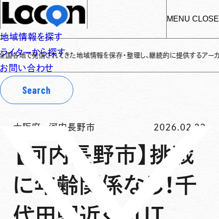
MENU
CLOSE
地域情報を探す
ライターから探す
発信されてきた地域情報を保存・整理し、継続的に提供するアーカイブサイトです
✌
お問い合わせ
Search
大阪府
-
河内長野市
2026.02.22
【河内長野市】挑戦
に年齢関係なし！千
代田駅近くCUT