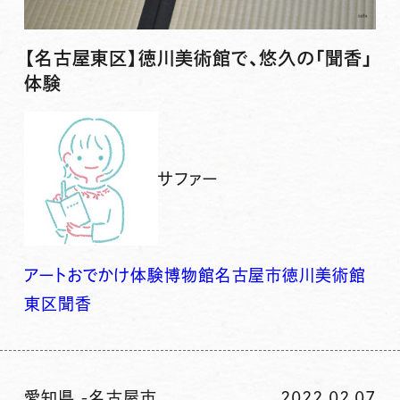
【名古屋東区】徳川美術館で、悠久の「聞香」
体験
サファー
アート
おでかけ
体験
博物館
名古屋市
徳川美術館
東区
聞香
愛知県
-
名古屋市
2022.02.07