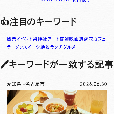
👍
注目のキーワード
風景
イベント
祭
神社
アート
開運
映画
遺跡
花
カフェ
ラーメン
スイーツ
絶景
ランチ
グルメ
🖊
キーワードが一致する記事
愛知県
-
名古屋市
2026.06.30