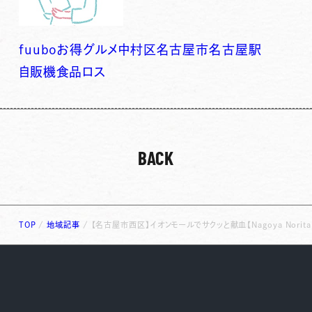
fuubo
お得
グルメ
中村区
名古屋市
名古屋駅
自販機
食品ロス
BACK
TOP
/
地域記事
/
【名古屋市西区】イオンモールでサクッと献血【Nagoya Noritake