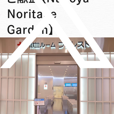
Noritake
Garden】