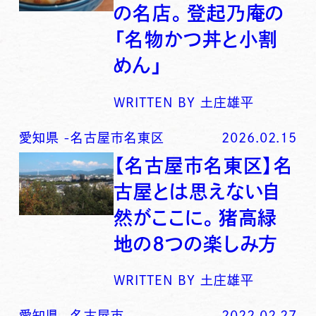
の名店。登起乃庵の
「名物かつ丼と小割
めん」
WRITTEN BY
土庄雄平
愛知県
-
名古屋市名東区
2026.02.15
【名古屋市名東区】名
古屋とは思えない自
然がここに。猪高緑
地の8つの楽しみ方
WRITTEN BY
土庄雄平
愛知県
-
名古屋市
2022.02.27