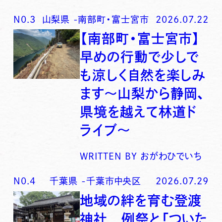
N0.
3
山梨県
-
南部町・富士宮市
2026.07.22
【南部町・富士宮市】
早めの行動で少しで
も涼しく自然を楽しみ
ます〜山梨から静岡、
県境を越えて林道ド
ライブ〜
WRITTEN BY
おがわひでいち
N0.
4
千葉県
-
千葉市中央区
2026.07.29
地域の絆を育む登渡
神社 例祭と「ついた