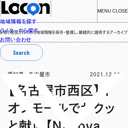
MENU
CLOSE
地域情報を探す
ライターから探す
信されてきた地域情報を保存・整理し、継続的に提供するアーカイブサイトです
✌
お問い合わせ
Search
愛知県
-
名古屋市
2021.12.11
【名古屋市西区】イ
オンモールでサクッ
と献血【Nagoya