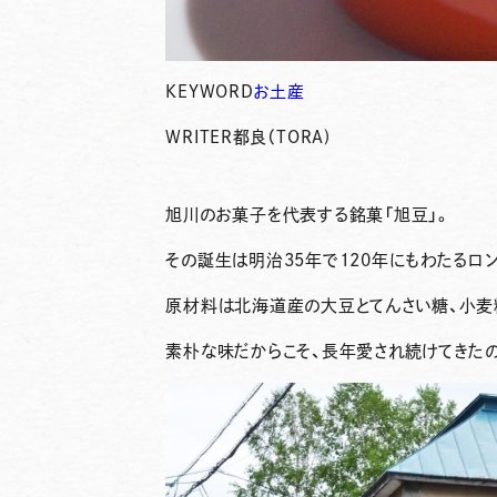
KEYWORD
お土産
WRITER
都良（TORA)
旭川のお菓子を代表する銘菓
「旭豆」
。
その誕生は明治35年で120年にもわたるロ
原材料は北海道産の大豆とてんさい糖、小麦
素朴な味だからこそ、長年愛され続けてきた