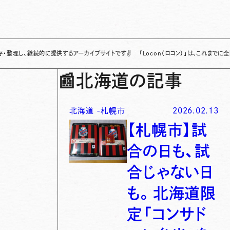
継続的に提供するアーカイブサイトです
✌
「Locon（ロコン）」は、これまでに全国各地で
📰
北海道の記事
北海道
-
札幌市
2026.02.13
【札幌市】試
合の日も、試
合じゃない日
も。北海道限
定「コンサド