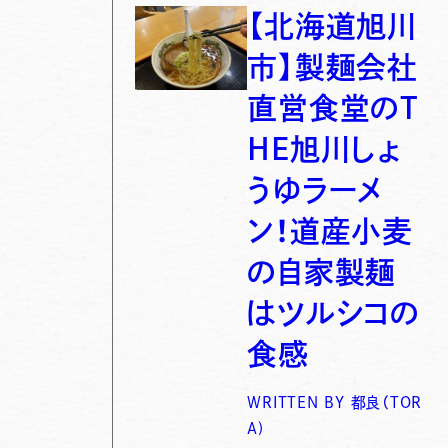
【北海道旭川
市】製麺会社
直営食堂のT
HE旭川しょ
うゆラーメ
ン！道産小麦
の自家製麺
はツルシコの
食感
WRITTEN BY
都良（TOR
A)