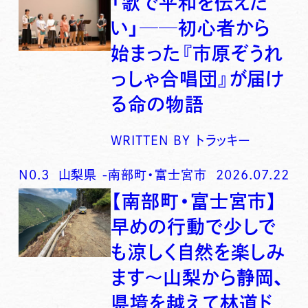
「歌で平和を伝えた
い」──初心者から
始まった『市原ぞうれ
っしゃ合唱団』が届け
る命の物語
WRITTEN BY
トラッキー
N0.
3
山梨県
-
南部町・富士宮市
2026.07.22
【南部町・富士宮市】
早めの行動で少しで
も涼しく自然を楽しみ
ます〜山梨から静岡、
県境を越えて林道ド