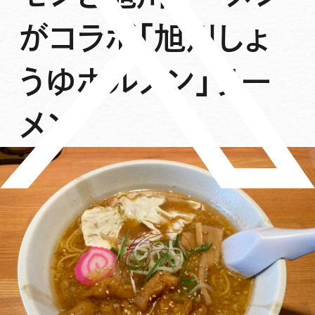
がコラボ「旭川しょ
うゆホルメン」ラー
メン