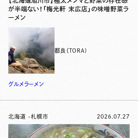
【北海道旭川市】極太メンマと野菜の存在感
が半端ない！「梅光軒 末広店」の味噌野菜ラ
ーメン
都良（TORA)
グルメ
ラーメン
北海道
-
札幌市
2026.07.27