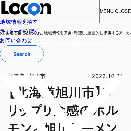
MENU
CLOSE
地域情報を探す
ライターから探す
発信されてきた地域情報を保存・整理し、継続的に提供するアーカイブサイトです
お問い合わせ
Search
北海道
-
旭川市
2022.10.26
【北海道旭川市】プ
リップリ食感のホル
モンと旭川ラーメン