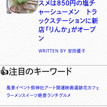
スメは850円の塩チ
ャーシューメン トラ
ックステーションに新
店「りんか」がオープ
ン
WRITTEN BY
安田優子
👍
注目のキーワード
風景
イベント
祭
神社
アート
開運
映画
遺跡
花
カフェ
ラーメン
スイーツ
絶景
ランチ
グルメ