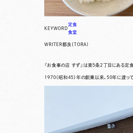
定食
KEYWORD
食堂
WRITER
都良（TORA)
『お食事の店 すず』
は東5条２丁目にある定
1970（昭和45）年の創業以来、50年に渡