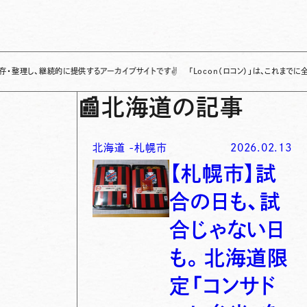
継続的に提供するアーカイブサイトです
✌
「Locon（ロコン）」は、これまでに全国各地で
📰
北海道の記事
北海道
-
札幌市
2026.02.13
【札幌市】試
合の日も、試
合じゃない日
も。北海道限
定「コンサド