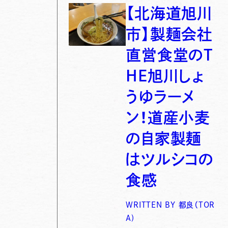
【北海道旭川
市】製麺会社
直営食堂のT
HE旭川しょ
うゆラーメ
ン！道産小麦
の自家製麺
はツルシコの
食感
WRITTEN BY
都良（TOR
A)